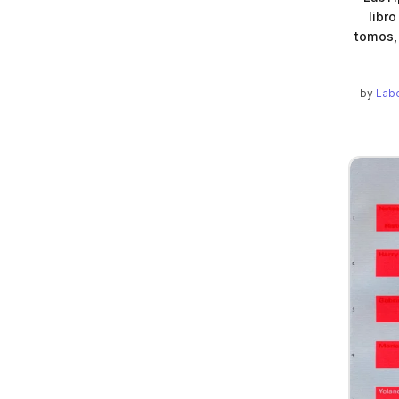
libr
tomos,
by
Labo