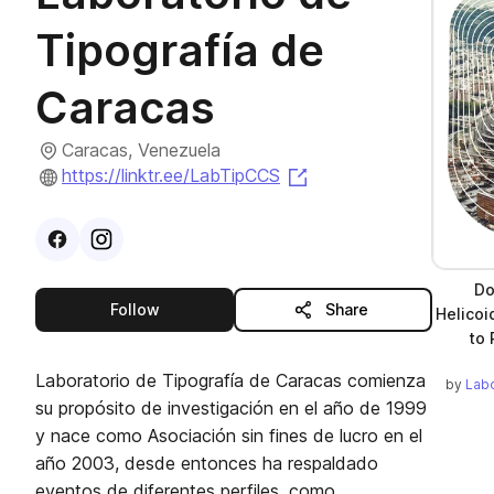
Tipografía de
Caracas
Caracas, Venezuela
(opens in a new tab)
https://linktr.ee/LabTipCCS
Visit
Facebook
Visit
Instagram
profile
profile
Do
this publisher
Follow
Share
Helicoi
to 
Laboratorio de Tipografía de Caracas comienza
by
Labo
su propósito de investigación en el año de 1999
y nace como Asociación sin fines de lucro en el
año 2003, desde entonces ha respaldado
eventos de diferentes perfiles, como