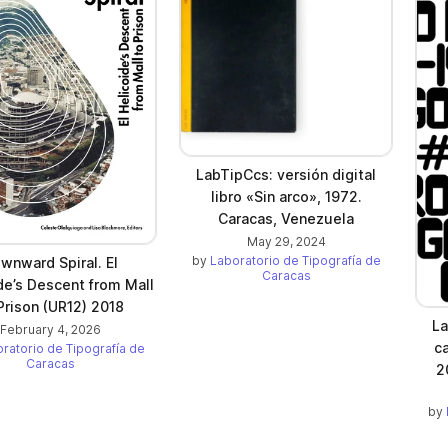
LabTipCcs: versión digital
libro «Sin arco», 1972.
Caracas, Venezuela
May 29, 2024
by
Laboratorio de Tipografía de
wnward Spiral. El
Caracas
de’s Descent from Mall
Prison (UR12) 2018
La
February 4, 2026
c
ratorio de Tipografía de
Caracas
2
by