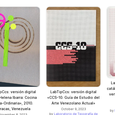
La
catá
pCcs: versión digital
LabTipCcs: versión digital
ven
Helena Ibarra: Cocina
«CCS-10. Guía de Estudio del
a-Ordinaria», 2010.
Arte Venezolano Actual»
racas, Venezuela
October 9, 2023
by
by
Laboratorio de Tipografía de
November 8, 2023