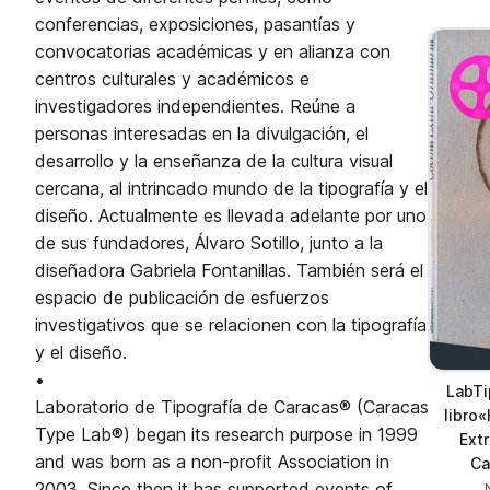
conferencias, exposiciones, pasantías y
convocatorias académicas y en alianza con
centros culturales y académicos e
investigadores independientes. Reúne a
personas interesadas en la divulgación, el
desarrollo y la enseñanza de la cultura visual
cercana, al intrincado mundo de la tipografía y el
diseño. Actualmente es llevada adelante por uno
de sus fundadores, Álvaro Sotillo, junto a la
diseñadora Gabriela Fontanillas. También será el
espacio de publicación de esfuerzos
investigativos que se relacionen con la tipografía
y el diseño.
•
LabTi
Laboratorio de Tipografía de Caracas® (Caracas
libro«
Type Lab®) began its research purpose in 1999
Extr
and was born as a non-profit Association in
Ca
2003. Since then it has supported events of