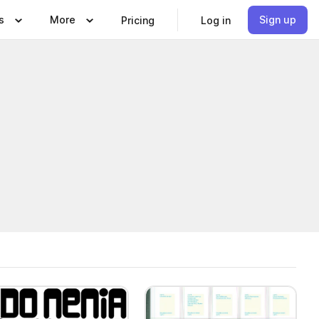
s
More
Sign up
Pricing
Log in