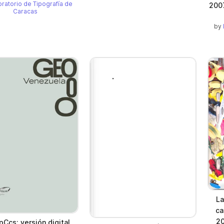
ratorio de Tipografía de
200
Caracas
by
La
ca
20
pCcs: versión digital