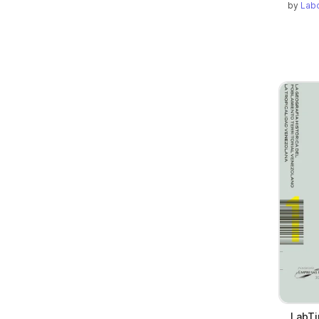
by
Labo
LabTi