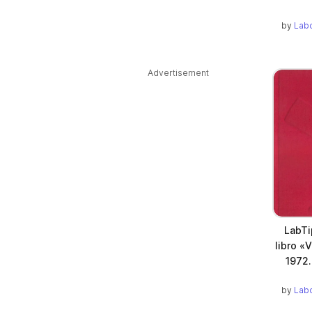
by
Labo
Advertisement
LabTi
libro «V
1972.
by
Labo