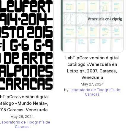
LabTipCcs: versión digital
catálogo «Venezuela en
Leipzig», 2007. Caracas,
Venezuela
May 27, 2024
by
Laboratorio de Tipografía de
Caracas
bTipCcs: versión digital
atálogo «Mundo Nenia»,
015.Caracas, Venezuela
May 28, 2024
Laboratorio de Tipografía de
Caracas