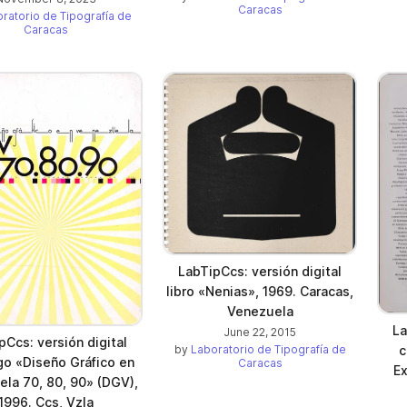
Caracas
ratorio de Tipografía de
Caracas
LabTipCcs: versión digital
libro «Nenias», 1969. Caracas,
Venezuela
La
June 22, 2015
pCcs: versión digital
by
Laboratorio de Tipografía de
c
go «Diseño Gráfico en
Caracas
Ex
la 70, 80, 90» (DGV),
1996. Ccs, Vzla