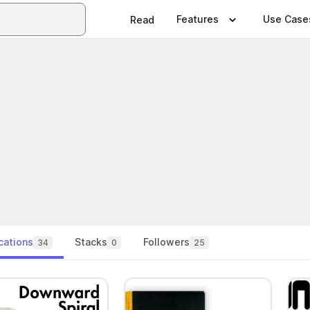
Features
Use Case
Read
cations
Stacks
Followers
34
0
25