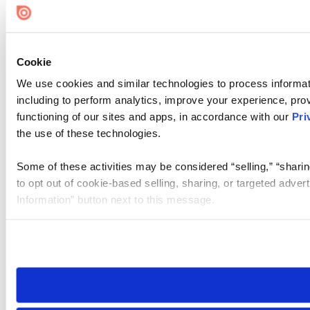
Cookie
We use cookies and similar technologies to process informat
including to perform analytics, improve your experience, prov
functioning of our sites and apps, in accordance with our
Pri
the use of these technologies.
Some of these activities may be considered “selling,” “sharin
to opt out of cookie-based selling, sharing, or targeted adver
Information” button next to this message.
Please note that your opt-out preference is stored at the br
site you visit. If you access our sites from a different device
need to be set again.