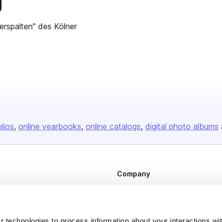
is publisher
erspalten" des Kölner
olios
online yearbooks
online catalogs
digital photo albums
Company
About us
Careers
 technologies to process information about your interactions wi