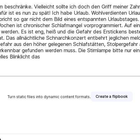
 beschränke. Vielleicht sollte ich doch den Griff meiner Zah
ür ist es nun zu spät! Ich habe Urlaub. Wohlverdienten Urla
richt so gar nicht dem Bild eines entspannten Urlaubstages. 
ochen ist chronischer Schlafmangel vorprogrammiert. Auf ei
 werden. Es ist eng, heiß und die Gefahr des Erstickens bes
 Das allnächtliche Schnarchkonzert entbehrt jeglichen melo
gefahr aus den höher gelegenen Schlafstätten, Stolpergefahr
 erkennbar gefunden werden muss. Die Stirnlampe bitte nur 
les Blinklicht das
Create a flipbook
Turn static files into dynamic content formats.