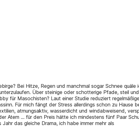
birge? Bei Hitze, Regen und manchmal sogar Schnee quäle i
terzulaufen. Über steinige oder schotterige Pfade, steil und
obby für Masochisten? Laut einer Studie reduziert regelmäßig
inn. Für mich fängt der Stress allerdings schon zu Hause bei
textilien, atmungsaktiv, wasserdicht und windabweisend, versp
 der Atem … für den Preis hätte ich mindestens fünf Paar 
es Jahr das gleiche Drama, ich habe immer mehr als