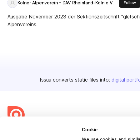
Kölner Alpenverein - DAV Rheinland-Köln e.V.
th
Follow
Ausgabe November 2023 der Sektionszeitschrift "gletsch
Alpenvereins.
Issuu converts static files into:
digital portf
Cookie
Bending Spoons US Inc.
We use cookies and similar