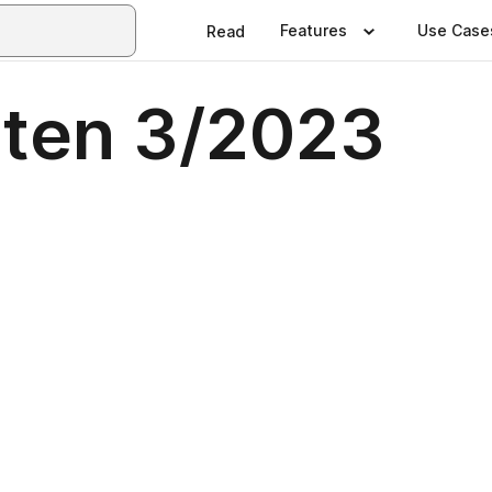
Features
Use Case
Read
lten 3/2023