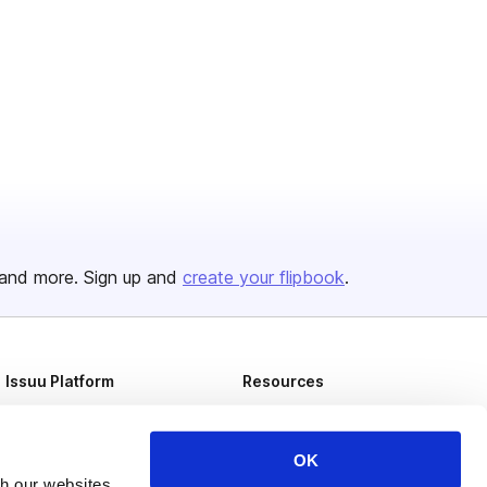
and more. Sign up and
create your flipbook
.
Issuu Platform
Resources
Content Types
Developers
Features
Publisher Directory
OK
th our websites