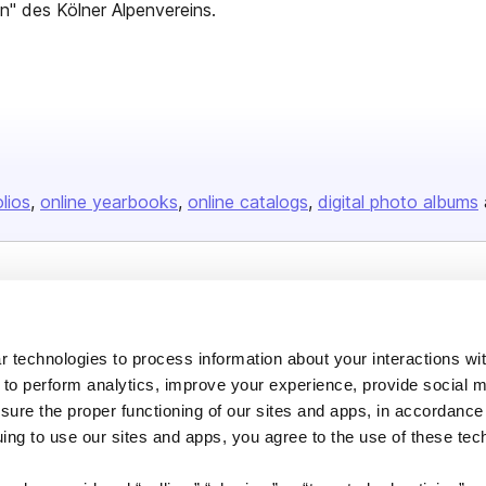
en" des Kölner Alpenvereins.
olios
online yearbooks
online catalogs
digital photo albums
Company
About us
 technologies to process information about your interactions wi
Careers
 to perform analytics, improve your experience, provide social m
nsure the proper functioning of our sites and apps, in accordance
Plans & Pricing
uing to use our sites and apps, you agree to the use of these tec
Press
Contact