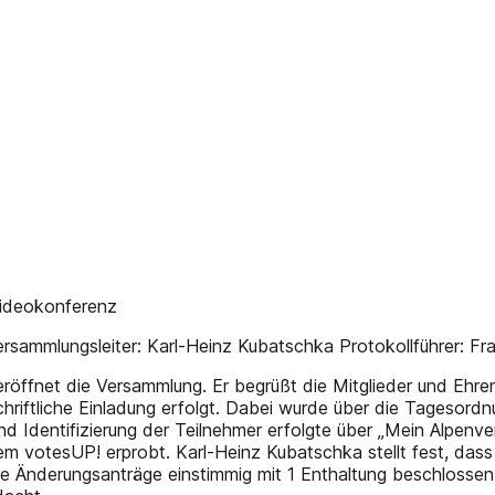
ideo­konferenz
rsammlungsleiter: Karl-Heinz Kubatschka Protokollführer: Fr
röffnet die Versammlung. Er begrüßt die Mitglieder und Ehrenm
chriftliche Einladung erfolgt. Dabei wurde über die Tagesord
nd Identifizierung der Teilnehmer erfolgte über „Mein Alpenver
 votesUP! erprobt. Karl-Heinz Kubatschka stellt fest, das
hne Änderungsanträge einstimmig mit 1 Enthaltung beschloss