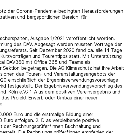
 trotz der Corona-Pandemie-bedingten Herausforderungen
rativen und bergsportlichen Bereich, für
tscherspalten, Ausgabe 1/2021 veröffentlicht worden.
mmlung des DAV. Abgesagt werden mussten Vorträge der
ldungsreferats. Seit Dezember 2020 fand ca. alle 14 Tage
, Kurzvorträgen und Tourentipps statt. Mit Unterstützung
rtal DAV360 mit Office 365 und Teams als
r Sektion beigetragen. Die AG Klimaschutz hat ihre Arbeit
ssionen das Touren- und Veranstaltungsangebots der
2020 einschließlich der Ergebnisverwendungsvorschläge
ird festgestellt. Der Ergebnisverwendungsvorschlag des
nd-Köln e.V.: 1. A us dem positiven Vereinsergebnis und
ür das Projekt Erwerb oder Umbau einer neuen
ie
0.000 Euro und die erstmalige Bildung einer
Euro erfolgen. 2. D as verbleibende positive
cht der Rechnungsprüfer*innen Buchhaltung und
tellt. Die Rech­n ungs­ prüfer*innen empfehlen der