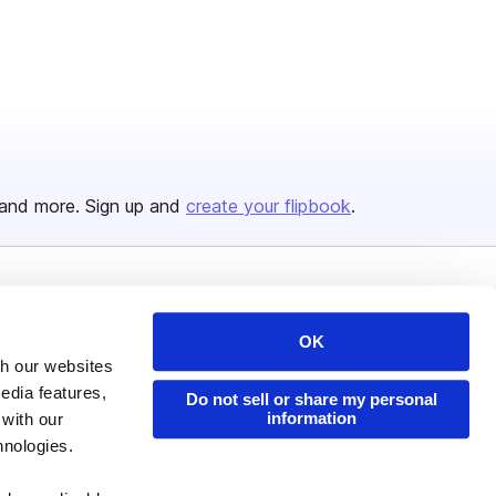
and more. Sign up and
create your flipbook
.
Issuu Platform
Resources
OK
Content Types
Developers
th our websites
Features
Publisher Directory
edia features,
Do not sell or share my personal
information
 with our
Flipbook
Redeem Code
hnologies.
Industries