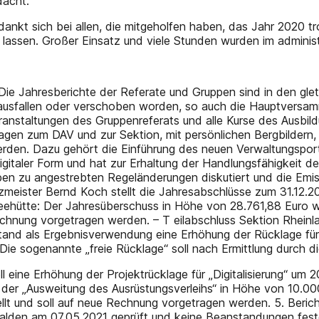
dacht.
dankt sich bei allen, die mitgeholfen haben, das Jahr 2020
 lassen. Großer Einsatz und viele Stunden wurden im administ
Die Jahresberichte der Referate und Gruppen sind in den gle
ausfallen oder verschoben worden, so auch die Hauptversa
Veranstaltungen des Gruppenreferats und alle Kurse des Ausbi
Fragen zum DAV und zur Sektion, mit persönlichen Bergbildern
 werden. Dazu gehört die Einführung des neuen Verwaltungspo
gitaler Form und hat zur Erhaltung der Handlungsfähigkeit de
en zu angestrebten Regeländerungen diskutiert und die Emi
tzmeister Bernd Koch stellt die Jahresabschlüsse zum 31.12.
eehütte: Der Jahresüberschuss in Höhe von 28.761,88 Euro w
chnung vorgetragen werden. – T eilabschluss Sektion Rheinla
rstand als Ergebnisverwendung eine Erhöhung der Rücklage f
ie sogenannte „freie Rücklage“ soll nach Ermittlung durch d
 eine Erhöhung der Projektrücklage für „Digitalisierung“ um 2
er „Ausweitung des Ausrüstungsverleihs“ in Höhe von 10.000 
ellt und soll auf neue Rechnung vorgetragen werden. 5. Beri
den am 07.05.2021 geprüft und keine Beanstandungen festges