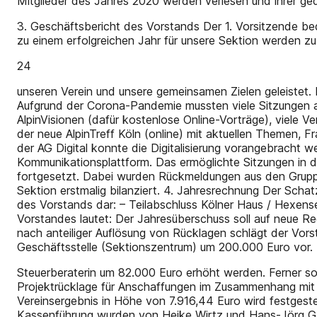
Mitglieder des Jahres 2020 werden verlesen und ihrer ge
3. Geschäftsbericht des Vorstands Der 1. Vorsitzende be
zu einem erfolgreichen Jahr für unsere Sektion werden zu
24
unseren Verein und unsere gemeinsamen Zielen geleistet. 
Aufgrund der Corona-Pandemie mussten viele Sitzungen 
AlpinVisionen (dafür kostenlose Online-Vorträge), viele 
der neue AlpinTreff Köln (online) mit aktuellen Themen, 
der AG Digital konnte die Digitalisierung vorangebracht
Kommunikationsplattform. Das ermöglichte Sitzungen in di
fortgesetzt. Dabei wurden Rückmeldungen aus den Grupp
Sektion erstmalig bilanziert. 4. Jahresrechnung Der Scha
des Vorstands dar: – Teilabschluss Kölner Haus / Hexens
Vorstandes lautet: Der Jahresüberschuss soll auf neue Re
nach anteiliger Auflösung von Rücklagen schlägt der Vo
Geschäftsstelle (Sektionszentrum) um 200.000 Euro vor. D
Steuerberaterin um 82.000 Euro erhöht werden. Ferner soll
Projektrücklage für Anschaffungen im Zusammenhang mit d
Vereinsergebnis in Höhe von 7.916,44 Euro wird festgest
Kassenführung wurden von Heike Wirtz und Hans-Jörg Gal