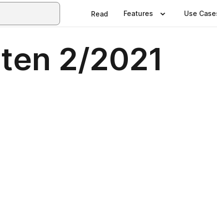
Features
Use Case
Read
lten 2/2021