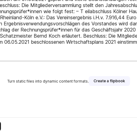
. Beschluss: Die Mitgliederversammlung stellt den Jahresabsc
ungsprüfer*innen wie folgt fest: – T eilabschluss Kölner Ha
 Rheinland-Köln e.V.: Das Vereinsergebnis i.H.v. 7.916,44 Eur
Den Ergebnisverwendungsvorschlägen des Vorstandes wird dam
hlag der Rechnungsprüfer*innen für das Geschäftsjahr 2020 e
m Schatzmeister Bernd Koch erläutert. Beschluss: Die Mitg
m 06.05.2021 beschlossenen Wirtschaftsplans 2021 einstimmi
Create a flipbook
Turn static files into dynamic content formats.
is publisher