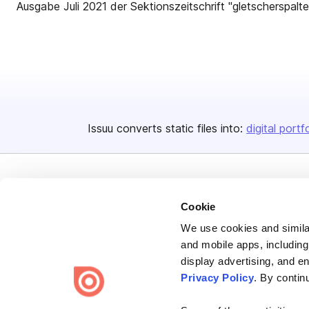
Ausgabe Juli 2021 der Sektionszeitschrift "gletscherspalt
Issuu converts static files into:
digital portf
Cookie
We use cookies and similar
Bending Spoons US Inc.
and mobile apps, including
Create once,
share everywhere.
display advertising, and e
Privacy Policy
. By contin
Issuu turns PDFs and other files into interactive flipbooks and
engaging content for every channel.