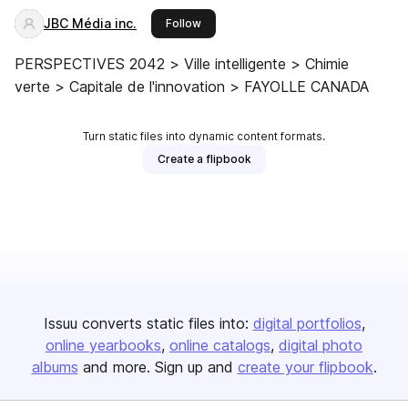
JBC Média inc.
this publisher
Follow
PERSPECTIVES 2042 > Ville intelligente > Chimie
verte > Capitale de l'innovation > FAYOLLE CANADA
Turn static files into dynamic content formats.
Create a flipbook
Issuu converts static files into:
digital portfolios
online yearbooks
online catalogs
digital photo
albums
and more. Sign up and
create your flipbook
.