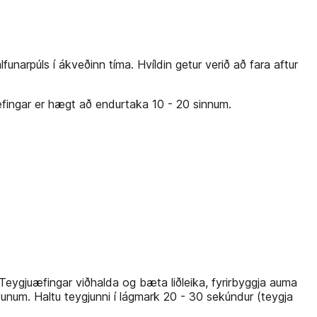
unarpúls í ákveðinn tíma. Hvíldin getur verið að fara aftur
i æfingar er hægt að endurtaka 10 - 20 sinnum.
 Teygjuæfingar viðhalda og bæta liðleika, fyrirbyggja auma
num. Haltu teygjunni í lágmark 20 - 30 sekúndur (teygja