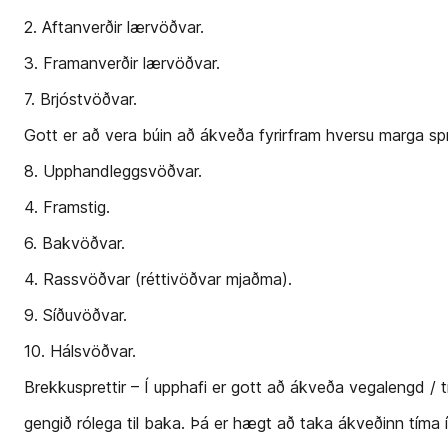
2. Aftanverðir lærvöðvar.
3. Framanverðir lærvöðvar.
7. Brjóstvöðvar.
Gott er að vera búin að ákveða fyrirfram hversu marga spr
8. Upphandleggsvöðvar.
4. Framstig.
6. Bakvöðvar.
4. Rassvöðvar (réttivöðvar mjaðma).
9. Síðuvöðvar.
10. Hálsvöðvar.
Brekkusprettir – Í upphafi er gott að ákveða vegalengd /
gengið rólega til baka. Þá er hægt að taka ákveðinn tíma í