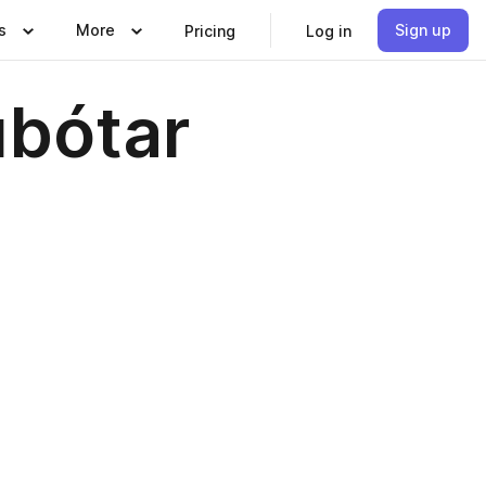
s
More
Sign up
Pricing
Log in
ubótar