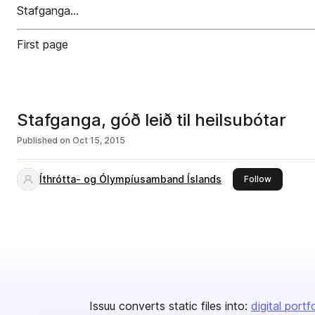
Stafganga...
First page
Stafganga, góð leið til heilsubótar
Published on
Oct 15, 2015
Íthrótta- og Ólympíusamband Íslands
this publis
Follow
Issuu converts static files into:
digital portf