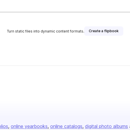
Create a flipbook
Turn static files into dynamic content formats.
her
olios
online yearbooks
online catalogs
digital photo albums