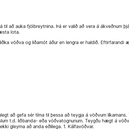
il að auka fjölbreytnina. Þá er valið að vera á ákveðnum þjálf
æsta lota.
g liðka vöðva og liðamót áður en lengra er haldið. Eftirfarand
nlegt að gefa sér tíma til þessa að teygja á vöðvum líkamans.
ðslum t.d. liðbanda- eða vöðvatognunum. Teygðu hægt á vöðvu
kki gleyma að anda eðlilega. 1. Kálfavöðvar.