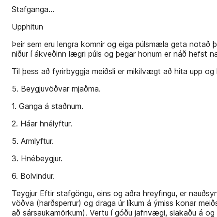
Stafganga...
Upphitun
Þeir sem eru lengra komnir og eiga púlsmæla geta notað þá t
niður í ákveðinn lægri púls og þegar honum er náð hefst n
Til þess að fyrirbyggja meiðsli er mikilvægt að hita upp o
5. Beygjuvöðvar mjaðma.
1. Ganga á staðnum.
2. Háar hnélyftur.
5. Armlyftur.
3. Hnébeygjur.
6. Bolvindur.
Teygjur Eftir stafgöngu, eins og aðra hreyfingu, er nauðsy
vöðva (harðsperrur) og draga úr líkum á ýmiss konar mei
að sársaukamörkum). Vertu í góðu jafnvægi, slakaðu á og e