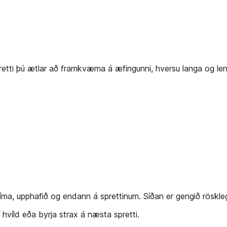
etti þú ætlar að framkvæma á æfingunni, hversu langa og lengd
 tíma, upphafið og endann á sprettinum. Síðan er gengið röskl
 hvíld eða byrja strax á næsta spretti.