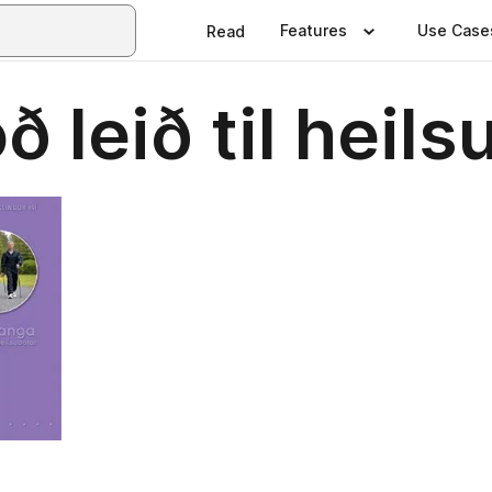
Features
Use Case
Read
 leið til heils