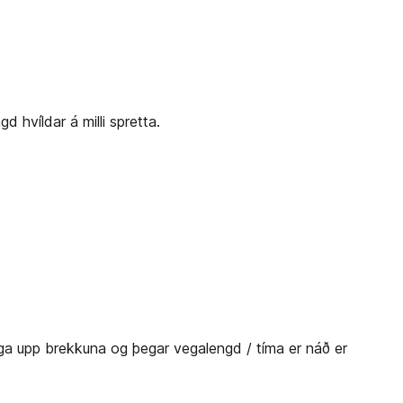
 hvíldar á milli spretta.
ega upp brekkuna og þegar vegalengd / tíma er náð er