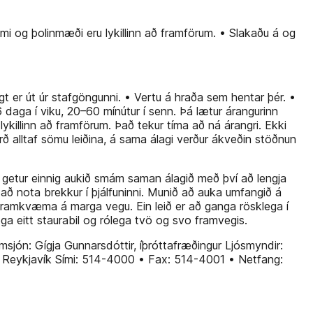
emi og þolinmæði eru lykillinn að framförum. • Slakaðu á og
legt er út úr stafgöngunni. • Vertu á hraða sem hentar þér. •
aga í viku, 20–60 mínútur í senn. Þá lætur árangurinn
killinn að framförum. Það tekur tíma að ná árangri. Ekki
rð alltaf sömu leiðina, á sama álagi verður ákveðin stöðnun
 Þú getur einnig aukið smám saman álagið með því að lengja
að nota brekkur í þjálfuninni. Munið að auka umfangið á
að framkvæma á marga vegu. Ein leið er að ganga rösklega í
ga eitt staurabil og rólega tvö og svo framvegis.
Umsjón: Gígja Gunnarsdóttir, íþróttafræðingur Ljósmyndir:
4 Reykjavík Sími: 514-4000 • Fax: 514-4001 • Netfang: