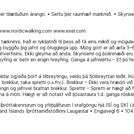
i þér tilætluðum árangri. • Settu þér raunhæf markmið. • Skyns
.is www.nordicwalking.com www.exel.com
 tækninni. Það er lykilatriði til þess að fá eins mikið og mögu
byggðu þig jafnt og örugglega upp. Mjög gott er að æfa 3–6 d
mhverfisins. Ekki gleyma að anda. Skynsemi og þolinmæði eru ly
yfing er betri en engin hreyfing. Ganga á jafnsléttu – Ef þú fe
eldar og/eða þörf á tilbreytingu, veldu þá fjölbreyttari leiðir.
ekkur, taka spretti o.s.frv.). Brekkur – Ekki vera hrædd við 
lengri og jafnvel brattari brekkur. Sprettir – Spretti er hægt 
a á móti. Hægt er að notast við ljósastaura t.d. ganga röskle
, íþróttakennurum og yfirþjálfurum í stafgöngu hjá ÍSÍ og SKÍ 
and Íslands Íþróttamiðstöðinni Laugardal • Engjavegi 6 • 10