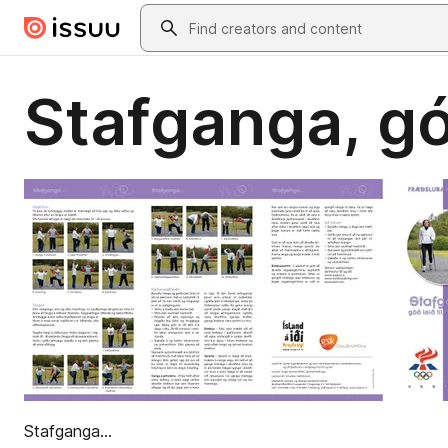
Skip to main content
Search
Stafganga, góð
Stafganga...