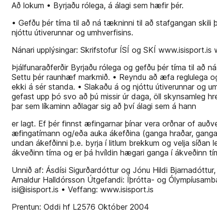
Að lokum • Byrjaðu rólega, á álagi sem hæfir þér.
• Gefðu þér tíma til að ná tækninni til að stafgangan skil
njóttu útiverunnar og umhverfisins.
Nánari upplýsingar: Skrifstofur ÍSÍ og SKÍ www.isisport
Þjálfunaraðferðir Byrjaðu rólega og gefðu þér tíma til að ná
Settu þér raunhæf markmið. • Reyndu að æfa reglulega og 
ekki á sér standa. • Slakaðu á og njóttu útiverunnar og u
gefast upp þó svo að þú missir úr daga, öll skynsamleg hre
þar sem líkaminn aðlagar sig að því álagi sem á hann
er lagt. Ef þér finnst æfingarnar þínar vera orðnar of auðv
æfingatímann og/eða auka ákefðina (ganga hraðar, ganga br
undan ákefðinni þ.e. byrja í litlum brekkum og velja síðan 
ákveðinn tíma og er þá hvíldin hægari ganga í ákveðinn tím
Unnið af: Ásdísi Sigurðardóttur og Jónu Hildi Bjarnadóttur
Arnaldur Halldórsson Útgefandi: Íþrótta- og Ólympíusamb
isi@isisport.is • Veffang: www.isisport.is
Prentun: Oddi hf L2576 Október 2004