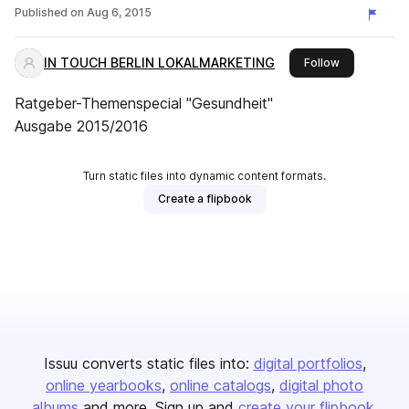
Published on
Aug 6, 2015
IN TOUCH BERLIN LOKALMARKETING
this publishe
Follow
Ratgeber-Themenspecial "Gesundheit"
Ausgabe 2015/2016
Turn static files into dynamic content formats.
Create a flipbook
Issuu converts static files into:
digital portfolios
online yearbooks
online catalogs
digital photo
albums
and more. Sign up and
create your flipbook
.