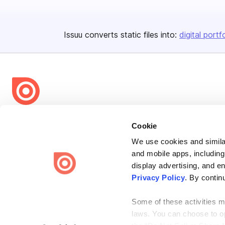
Issuu converts static files into:
digital portf
Bending Spoons US Inc.
Cookie
Create once,
share everywhere.
We use cookies and similar
Issuu turns PDFs and other files into interactive flipbooks and
and mobile apps, including
engaging content for every channel.
display advertising, and e
Privacy Policy
. By contin
Some of these activities ma
laws. You can choose to opt