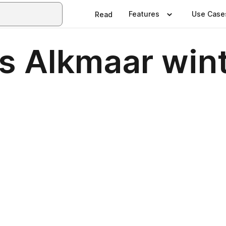
Features
Use Case
Read
s Alkmaar win