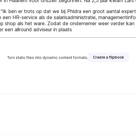
kelder in Haarlem voor onszelf begonnen. Na 2,5 jaar kwam Lars
“Ik ben er trots op dat we bij Phidra een groot aantal exper
m een HR-service als de salarisadministratie, managementinfo
-stop shop als het ware. Zodat de ondernemer weer verder kan 
r een allround adviseur in plaats
Create a flipbook
Turn static files into dynamic content formats.