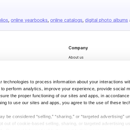
olios
online yearbooks
online catalogs
digital photo albums
Company
About us
Careers
Plans & Pricing
 technologies to process information about your interactions wi
Press
 to perform analytics, improve your experience, provide social m
nsure the proper functioning of our sites and apps, in accordance
Contact
uing to use our sites and apps, you agree to the use of these tec
y be considered “selling,” “sharing,” or “targeted advertising” u
 out of cookie-based selling, sharing, or targeted advertising us