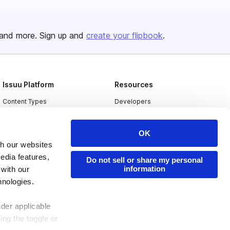
and more. Sign up and
create your flipbook
.
Issuu Platform
Resources
Content Types
Developers
Features
Publisher Directory
OK
Flipbook
Redeem Code
th our websites
Industries
edia features,
Do not sell or share my personal
information
 with our
hnologies.
nder applicable
ing the toggle or