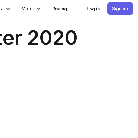
s
More
Sign up
Pricing
Log in
ter 2020