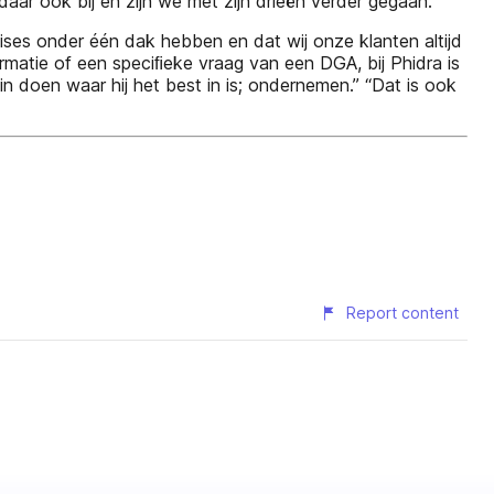
 daar ook bij en zijn we met zijn drieën verder gegaan.”
tises onder één dak hebben en dat wij onze klanten altijd
rmatie of een speciﬁeke vraag van een DGA, bij Phidra is
in doen waar hij het best in is; ondernemen.” “Dat is ook
Report content