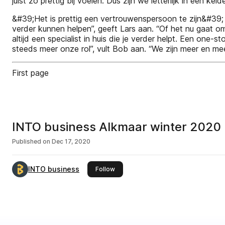
juist zo prettig bij voelen. Dus zijn we letterlijk in een 
&#39;Het is prettig een vertrouwenspersoon te zijn&#39; 
verder kunnen helpen”, geeft Lars aan. “Of het nu gaat o
altijd een specialist in huis die je verder helpt. Een one
steeds meer onze rol”, vult Bob aan. “We zijn meer en mee
First page
INTO business Alkmaar winter 2020
Published on
Dec 17, 2020
INTO business
this publisher
Follow