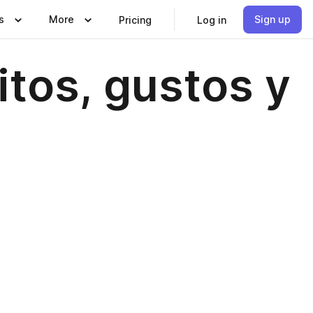
s
More
Sign up
Pricing
Log in
tos, gustos y