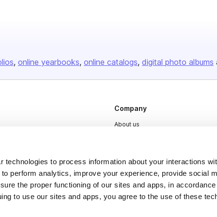
olios
online yearbooks
online catalogs
digital photo albums
Company
About us
Careers
Plans & Pricing
 technologies to process information about your interactions wi
Press
 to perform analytics, improve your experience, provide social m
nsure the proper functioning of our sites and apps, in accordance
Contact
uing to use our sites and apps, you agree to the use of these tec