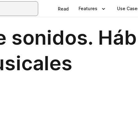
Features
Use Case
Read
 sonidos. Hábi
usicales