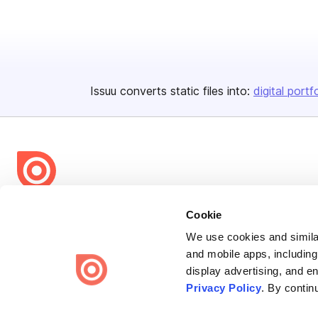
Issuu converts static files into:
digital portf
Bending Spoons US Inc.
Cookie
Create once,
share everywhere.
We use cookies and similar
and mobile apps, including
Issuu turns PDFs and other files into interactive flipbooks and
display advertising, and e
engaging content for every channel.
Privacy Policy
. By contin