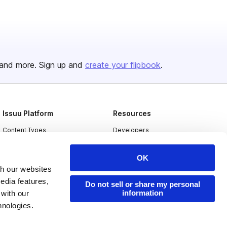
and more. Sign up and
create your flipbook
.
Issuu Platform
Resources
Content Types
Developers
Features
Publisher Directory
OK
Flipbook
Redeem Code
th our websites
Industries
edia features,
Do not sell or share my personal
information
 with our
hnologies.