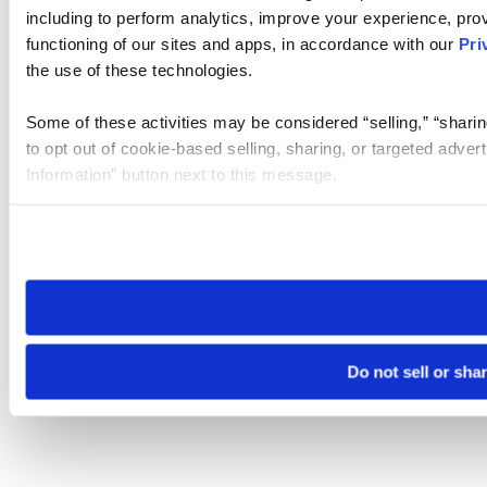
including to perform analytics, improve your experience, prov
functioning of our sites and apps, in accordance with our
Pri
the use of these technologies.
Some of these activities may be considered “selling,” “sharin
to opt out of cookie-based selling, sharing, or targeted adver
Information” button next to this message.
Please note that your opt-out preference is stored at the br
site you visit. If you access our sites from a different device
need to be set again.
Do not sell or sha