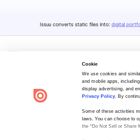
Issuu converts static files into:
digital portf
Cookie
We use cookies and similar
Bending Spoons US Inc.
and mobile apps, including
Create once,
share everywhere.
display advertising, and e
Privacy Policy
. By contin
Issuu turns PDFs and other files into interactive flipbooks and
engaging content for every channel.
Some of these activities ma
laws. You can choose to opt
the “Do Not Sell or Share 