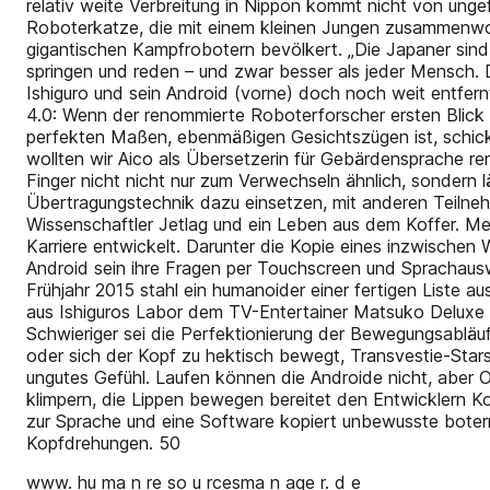
relativ weite Verbreitung in Nippon kommt nicht von un
Roboterkatze, die mit einem kleinen Jungen zusammenwoh
gigantischen Kampfrobotern bevölkert. „Die Japaner sin
springen und reden – und zwar besser als jeder Mensch. Da
Ishiguro und sein Android (vorne) doch noch weit entfern
4.0: Wenn der renommierte Roboterforscher ersten Blick
perfekten Maßen, ebenmäßigen Gesichtszügen ist, schickt
wollten wir Aico als Übersetzerin für Gebärdensprache ren
Finger nicht nicht nur zum Verwechseln ähnlich, sondern
Übertragungstechnik dazu einsetzen, mit anderen Teilne
Wissenschaftler Jetlag und ein Leben aus dem Koffer. Me
Karriere entwickelt. Darunter die Kopie eines inzwische
Android sein ihre Fragen per Touchscreen und Sprachausw
Frühjahr 2015 stahl ein humanoider einer fertigen Liste 
aus Ishiguros Labor dem TV-Entertainer Matsuko Deluxe d
Schwieriger sei die Perfektionierung der Bewegungsabläu
oder sich der Kopf zu hektisch bewegt, Transvestie-Star
ungutes Gefühl. Laufen können die Androide nicht, aber
klimpern, die Lippen bewegen bereitet den Entwicklern 
zur Sprache und eine Software kopiert unbewusste boter
Kopfdrehungen. 50
www. hu ma n re so u rcesma n age r. d e