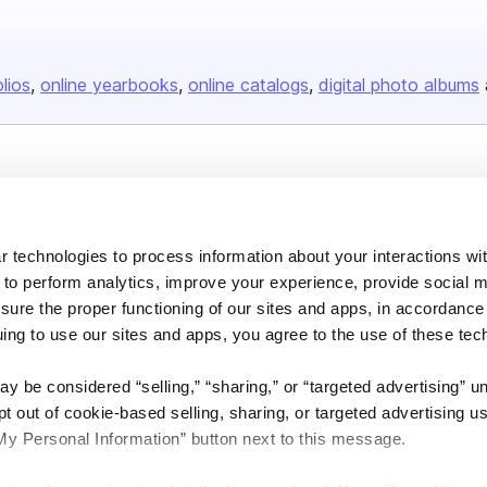
olios
online yearbooks
online catalogs
digital photo albums
Company
About us
 technologies to process information about your interactions wi
Careers
 to perform analytics, improve your experience, provide social m
Plans & Pricing
nsure the proper functioning of our sites and apps, in accordance
Press
uing to use our sites and apps, you agree to the use of these tec
Contact
y be considered “selling,” “sharing,” or “targeted advertising” u
 out of cookie-based selling, sharing, or targeted advertising us
My Personal Information” button next to this message.