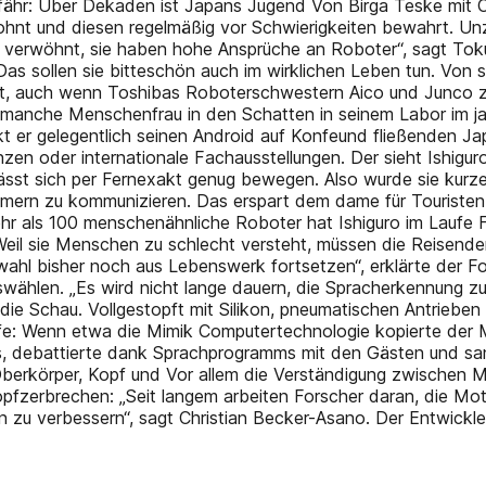
gefähr: Über Dekaden ist Japans Jugend Von Birga Teske mi
nt und diesen regelmäßig vor Schwierigkeiten bewahrt. Unz
d verwöhnt, sie haben hohe Ansprüche an Roboter“, sagt Tok
s sollen sie bitteschön auch im wirklichen Leben tun. Von so
t, auch wenn Toshibas Roboterschwestern Aico und Junco zumi
 manche Menschenfrau in den Schatten in seinem Labor im ja
 er gelegentlich seinen Android auf Konfeund fließenden Jap
zen oder internationale Fachausstellungen. Der sieht Ishiguro
 lässt sich per Fernexakt genug bewegen. Also wurde sie kur
hmern zu kommunizieren. Das erspart dem dame für Touristen
hr als 100 menschenähnliche Roboter hat Ishiguro im Laufe 
n Weil sie Menschen zu schlecht versteht, müssen die Reisen
ahl bisher noch aus Lebenswerk fortsetzen“, erklärte der Fo
auswählen. „Es wird nicht lange dauern, die Spracherkennung
ie Schau. Vollgestopft mit Silikon, pneumatischen Antrieben
fe: Wenn etwa die Mimik Computertechnologie kopierte der Ma
s, debattierte dank Sprachprogramms mit den Gästen und san
 Oberkörper, Kopf und Vor allem die Verständigung zwischen
Kopfzerbrechen: „Seit langem arbeiten Forscher daran, die M
n zu verbessern“, sagt Christian Becker-Asano. Der Entwick