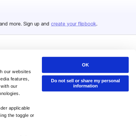
and more. Sign up and
create your flipbook
.
Issuu Platform
Resources
Content Types
Developers
OK
th our websites
Features
Publisher Directory
edia features,
Do not sell or share my personal
Flipbook
Redeem Code
information
 with our
Industries
hnologies.
nder applicable
ing the toggle or