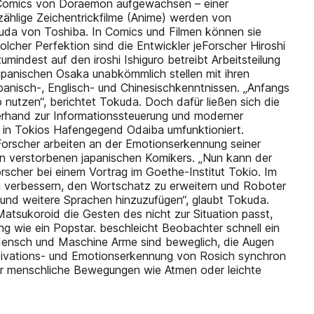
t Comics von Doraemon aufgewachsen – einer
ählige Zeichentrickfilme (Anime) werden von
uda von Toshiba. In Comics und Filmen können sie
lcher Perfektion sind die Entwickler jeForscher Hiroshi
ndest auf den iroshi Ishiguro betreibt Arbeitsteilung
panischen Osaka unabkömmlich stellen mit ihren
anisch-, Englisch- und Chinesischkenntnissen. „Anfangs
 nutzen“, berichtet Tokuda. Doch dafür ließen sich die
zerhand zur Informationssteuerung und moderner
 in Tokios Hafengegend Odaiba umfunktioniert.
Forscher arbeiten an der Emotionserkennung seiner
den verstorbenen japanischen Komikers. „Nun kann der
rscher bei einem Vortrag im Goethe-Institut Tokio. Im
 zu verbessern, den Wortschatz zu erweitern und Roboter
 und weitere Sprachen hinzuzufügen“, glaubt Tokuda.
tsukoroid die Gesten des nicht zur Situation passt,
g wie ein Popstar. beschleicht Beobachter schnell ein
 Mensch und Maschine Arme sind beweglich, die Augen
otivations- und Emotionserkennung von Rosich synchron
ler menschliche Bewegungen wie Atmen oder leichte