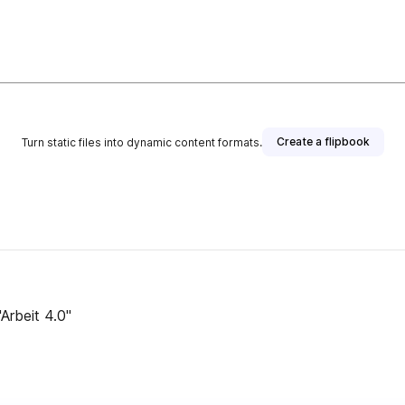
Create a flipbook
Turn static files into dynamic content formats.
rbeit 4.0"