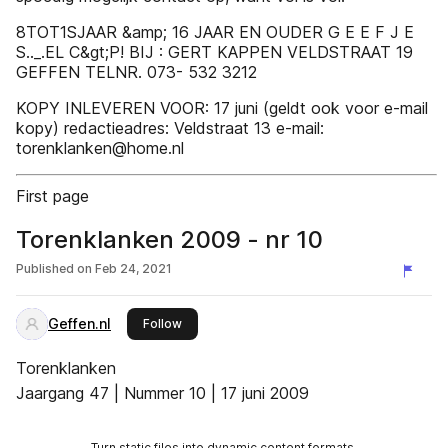
8TOT1SJAAR &amp; 16 JAAR EN OUDER G E E F J E
S.._.EL C&gt;P! BIJ : GERT KAPPEN VELDSTRAAT 19
GEFFEN TELNR. 073- 532 3212
KOPY INLEVEREN VOOR: 17 juni (geldt ook voor e-mail
kopy) redactieadres: Veldstraat 13 e-mail:
torenklanken@home.nl
First page
Torenklanken 2009 - nr 10
Published on
Feb 24, 2021
Geffen.nl
this publisher
Follow
Torenklanken
Jaargang 47 | Nummer 10 | 17 juni 2009
Turn static files into dynamic content formats.