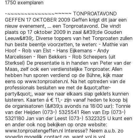
1750 exemplaren
-~~~~~~~~~~~~~~~~~~~ TONPROATAVOND
GEFFEN 17 OKTOBER 2009 Geffen krijgt dit jaar een
nieuw evenement, ... een Tonproatavond. Die vindt
plaats op 17 oktober 2009 in zaal &#39;de Gouden
Leeuw&#39;. Diverse toppers van het Tonproaten zullen
hun beste beentje voorzetten, te weten: - Mathie van
Hoof - Rob van Elst - Hans Eijkemans - Andy
Marcelissen - Rien Bekkers - Rob Scheepers (uit
Sterksel) De presentatie is in handen van Peter van der
Maas, zelf ook een verdienstelijke Tonproater. Allen
hebben hun sporen verdiend op de Bühne, kijk maar
eens op www.tonproaten.nl. Na het optreden van de
professionals besluiten we met de &quot;after-
party&quot;, waar we naar elkaars slap geklets kunnen
luisteren. Kaarten á € 11,- zijn vanaf heden te koop bij
de organisatoren (&#39;s avonds na 18:00 uur): Tonnie
van der Heijden (073-) 5325541 Rien van Erp (073-)
5321180 Jan van der Leest (073-) 5322325 U kunt een
en ander ook nog bekijken op onze website:
www.tonproatengeffen.nl Interesse? Neem a.u.b. zo
spoedig mogelijk contact op, want vol is vol.