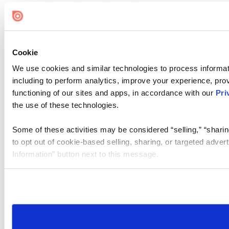
Cookie
We use cookies and similar technologies to process informat
including to perform analytics, improve your experience, prov
functioning of our sites and apps, in accordance with our
Pri
the use of these technologies.
Some of these activities may be considered “selling,” “sharin
to opt out of cookie-based selling, sharing, or targeted adver
Information” button next to this message.
Please note that your opt-out preference is stored at the br
site you visit. If you access our sites from a different device
need to be set again.