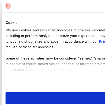
Cookie
We use cookies and similar technologies to process informat
including to perform analytics, improve your experience, prov
functioning of our sites and apps, in accordance with our
Pri
the use of these technologies.
Some of these activities may be considered “selling,” “sharin
to opt out of cookie-based selling, sharing, or targeted adver
Information” button next to this message.
Please note that your opt-out preference is stored at the br
site you visit. If you access our sites from a different device
need to be set again.