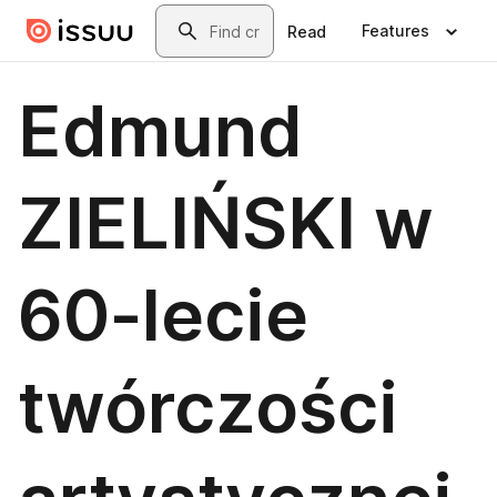
Skip to main content
Search
Features
Read
Edmund
ZIELIŃSKI w
60-lecie
twórczości