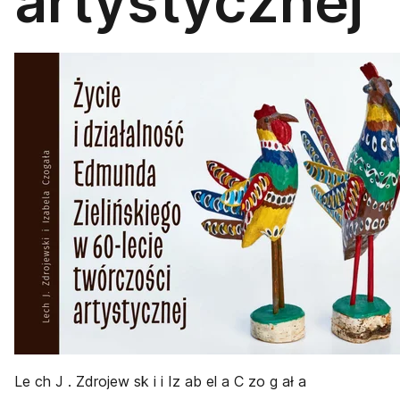
artystycznej
Le ch J . Zdrojew sk i i Iz ab el a C zo g ał a