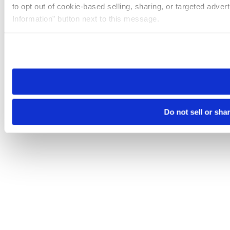
to opt out of cookie-based selling, sharing, or targeted adver
Information” button next to this message.
Please note that your opt-out preference is stored at the br
site you visit. If you access our sites from a different device
need to be set again.
Do not sell or sha