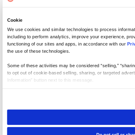
Cookie
We use cookies and similar technologies to process informat
including to perform analytics, improve your experience, prov
functioning of our sites and apps, in accordance with our
Pri
the use of these technologies.
Some of these activities may be considered “selling,” “sharin
to opt out of cookie-based selling, sharing, or targeted adver
Information” button next to this message.
Please note that your opt-out preference is stored at the br
site you visit. If you access our sites from a different device
need to be set again.
Do not sell or sha