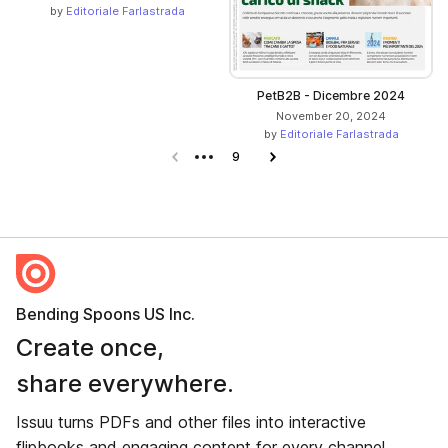
by
Editoriale Farlastrada
PetB2B - Dicembre 2024
November 20, 2024
by
Editoriale Farlastrada
Previous page
9
Next page
Bending Spoons US Inc.
Create once,
share everywhere.
Issuu turns PDFs and other files into interactive
flipbooks and engaging content for every channel.