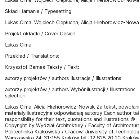
Lukas Olma, Wojciech Ciepłucha, Alicja Hrehorowicz-Now
Skład i łamanie / Typesetting:
Lukas Olma, Wojciech Ciepłucha, Alicja Hrehorowicz-Now
Projekt okładki / Cover Design:
Lukas Olma
Przekład / Translations:
Krzysztof Barnaś Teksty / Text:
autorzy projektów / authors Ilustracje / Illustrations:
autorzy projektów / authors Wybór ilustracji / Illustrations
selection:
Lukas Olma, Alicja Hrehorowicz-Nowak Za tekst, powołani
materiały ilustracyjne odpowiadają autorzy Each author ta
responsibility for their text, quotations and illustrations ©
Copyright by Wydział Architektury / Faculty of Architectur
Politechnika Krakowska / Cracow University of Technology
Warszawska 24, 31-155 Kraków tel.: 12 628 20 20 Krakó