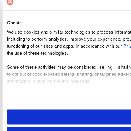
Cookie
We use cookies and similar technologies to process informat
including to perform analytics, improve your experience, prov
functioning of our sites and apps, in accordance with our
Pri
the use of these technologies.
Some of these activities may be considered “selling,” “sharin
to opt out of cookie-based selling, sharing, or targeted adver
Information” button next to this message.
Please note that your opt-out preference is stored at the br
site you visit. If you access our sites from a different device
need to be set again.