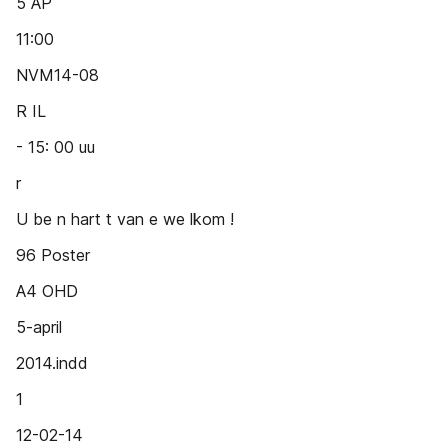
5 AP
11:00
NVM14-08
R IL
- 15: 00 uu
r
U be n hart t van e we lkom !
96 Poster
A4 OHD
5-april
2014.indd
1
12-02-14