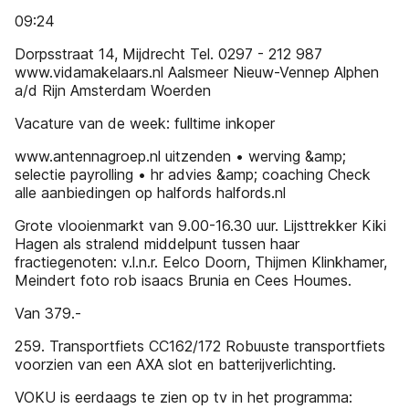
09:24
Dorpsstraat 14, Mijdrecht Tel. 0297 - 212 987
www.vidamakelaars.nl Aalsmeer Nieuw-Vennep Alphen
a/d Rijn Amsterdam Woerden
Vacature van de week: fulltime inkoper
www.antennagroep.nl uitzenden • werving &amp;
selectie payrolling • hr advies &amp; coaching Check
alle aanbiedingen op halfords halfords.nl
Grote vlooienmarkt van 9.00-16.30 uur. Lijsttrekker Kiki
Hagen als stralend middelpunt tussen haar
fractiegenoten: v.l.n.r. Eelco Doorn, Thijmen Klinkhamer,
Meindert foto rob isaacs Brunia en Cees Houmes.
Van 379.-
259. Transportfiets CC162/172 Robuuste transportfiets
voorzien van een AXA slot en batterijverlichting.
VOKU is eerdaags te zien op tv in het programma: