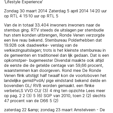
‘Lifestyle Experience’
Zondag 30 maart 2014 Zaterdag 5 april 2014 14:20 uur
op RTL 4 15:10 uur op RTL 5
Van de in totaal 33.404 inwoners inwoners naar de
stembus ging. RTV steeds de uitslagen per stembudie
hun stem konden uitbrengen, Ronde Venen verzorgde
een live reau bekend. Stembureau Polderhebben dat
19.928 ook daadwerke- verslag van de
verkiezingsuitslagen; trots is het kleinste stembureau in
de gemeenten en traditioneel dan lijk gedaan. Dat is een
opkomstper- bugemeester Divendal maakte ook altijd
de eerste die de getelde centage van 59,66 procent,
waarstemmen kan doorgeven. Rond mee De Ronde
Venen flink uitstijgt half twaalf kon de voorloboven het
landelijke gemidPvdA/ pige eindstand bekend delde en
bovendien GL/ RVB worden gemaakt. een flinke
verbeteLS VVD CU/ (3) 4 ring ten opzichte Lees meer
op pag. 2 2 (3) 5 (6) SGP van 2010, toen 2 (2) slechts
47 procent van de D66 5 (2)
zaterdag 22 &amp; zondag 23 maart Amstelveen - De