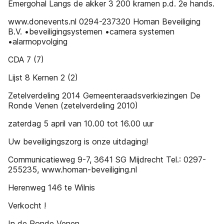
Emergohal Langs de akker 3 200 kramen p.d. 2e hands.
www.donevents.nl 0294-237320 Homan Beveiliging
B.V. •beveiligingsystemen •camera systemen
•alarmopvolging
CDA 7 (7)
Lijst 8 Kernen 2 (2)
Zetelverdeling 2014 Gemeenteraadsverkiezingen De
Ronde Venen (zetelverdeling 2010)
zaterdag 5 april van 10.00 tot 16.00 uur
Uw beveiligingszorg is onze uitdaging!
Communicatieweg 9-7, 3641 SG Mijdrecht Tel.: 0297-
255235, www.homan-beveiliging.nl
Herenweg 146 te Wilnis
Verkocht !
In de Ronde Venen