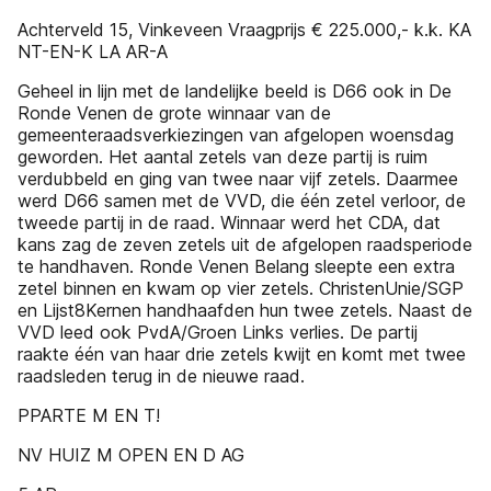
Achterveld 15, Vinkeveen Vraagprijs € 225.000,- k.k. KA
NT-EN-K LA AR-A
Geheel in lijn met de landelijke beeld is D66 ook in De
Ronde Venen de grote winnaar van de
gemeenteraadsverkiezingen van afgelopen woensdag
geworden. Het aantal zetels van deze partij is ruim
verdubbeld en ging van twee naar vijf zetels. Daarmee
werd D66 samen met de VVD, die één zetel verloor, de
tweede partij in de raad. Winnaar werd het CDA, dat
kans zag de zeven zetels uit de afgelopen raadsperiode
te handhaven. Ronde Venen Belang sleepte een extra
zetel binnen en kwam op vier zetels. ChristenUnie/SGP
en Lijst8Kernen handhaafden hun twee zetels. Naast de
VVD leed ook PvdA/Groen Links verlies. De partij
raakte één van haar drie zetels kwijt en komt met twee
raadsleden terug in de nieuwe raad.
PPARTE M EN T!
NV HUIZ M OPEN EN D AG