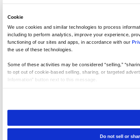
Cookie
We use cookies and similar technologies to process informat
including to perform analytics, improve your experience, prov
functioning of our sites and apps, in accordance with our
Pri
the use of these technologies.
Some of these activities may be considered “selling,” “sharin
to opt out of cookie-based selling, sharing, or targeted adver
Information” button next to this message.
Please note that your opt-out preference is stored at the br
site you visit. If you access our sites from a different device
need to be set again.
Do not sell or sha