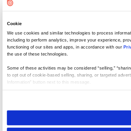
Cookie
We use cookies and similar technologies to process informat
including to perform analytics, improve your experience, prov
functioning of our sites and apps, in accordance with our
Pri
the use of these technologies.
Some of these activities may be considered “selling,” “sharin
to opt out of cookie-based selling, sharing, or targeted adver
Information” button next to this message.
Please note that your opt-out preference is stored at the br
site you visit. If you access our sites from a different device
need to be set again.