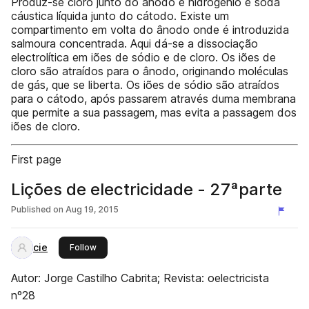
Produz-se cloro junto do ânodo e hidrogénio e soda
cáustica líquida junto do cátodo. Existe um
compartimento em volta do ânodo onde é introduzida
salmoura concentrada. Aqui dá-se a dissociação
electrolítica em iões de sódio e de cloro. Os iões de
cloro são atraídos para o ânodo, originando moléculas
de gás, que se liberta. Os iões de sódio são atraídos
para o cátodo, após passarem através duma membrana
que permite a sua passagem, mas evita a passagem dos
iões de cloro.
First page
Lições de electricidade - 27ªparte
Published on
Aug 19, 2015
cie
this publisher
Follow
Autor: Jorge Castilho Cabrita; Revista: oelectricista
nº28