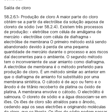
Saída de cloro
58.2.6.1› Produção de cloro A maior parte do cloro
obtém-se a partir da electrólise da solução aquosa de
cloreto de sódio (ver 58.2.4). Existem três processos
de produção: › eletrólise com célula de amálgama de
mercúrio › electrólise com célula de diafragma ›
electrólise de membrana O primeiro método está sendo
abandonado devido à perda de uma pequena
quantidade de mercúrio durante o processo e aos riscos
daí decorrentes para o ambiente. O segundo método
tem o inconveniente de usar amianto como diafragma.
A electrólise de membrana é o método preferido para
produção de cloro. É um método similar ao anterior em
que o diafragma de amianto foi substituído por uma
membrana sintética. O cátodo é de aço ou ferro e o
ânodo é de titânio recoberto de platina ou óxido de
platina. A membrana envolve o cátodo. O electrólito é
salmoura. O cloreto de sódio e a água dissociam-se em
iões. Os iões de cloro são atraídos para o ânodo,
cedendo aqui os seus electrões e originando moléculas
de cloro, que se liberta. Os iões de sódio podem passar