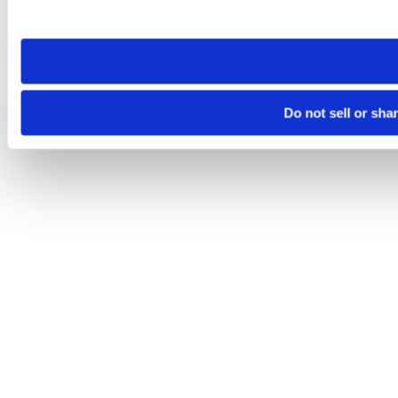
site you visit. If you access our sites from a different device
need to be set again.
Do not sell or sha