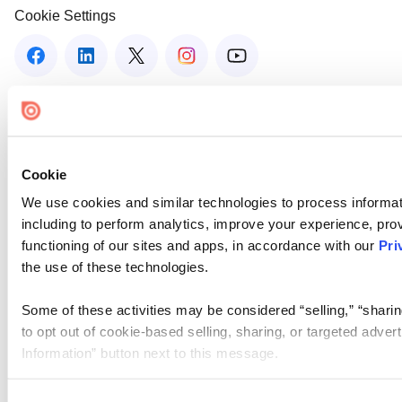
Cookie Settings
Cookie
We use cookies and similar technologies to process informat
including to perform analytics, improve your experience, prov
functioning of our sites and apps, in accordance with our
Pri
the use of these technologies.
Some of these activities may be considered “selling,” “sharin
to opt out of cookie-based selling, sharing, or targeted adver
Information” button next to this message.
Please note that your opt-out preference is stored at the br