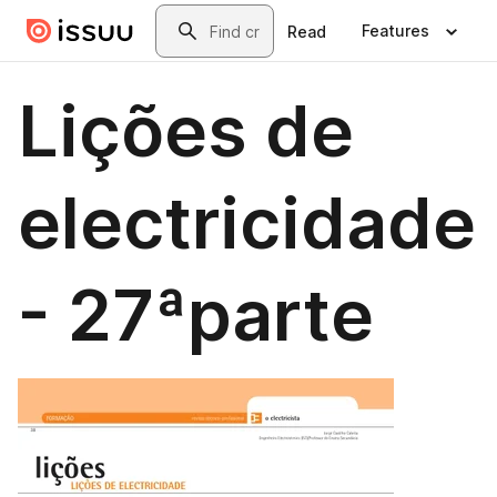
Skip to main content
Search
Features
Read
Lições de
electricidade
- 27ªparte