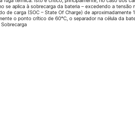
uga térmica. Isto é crítico, principalmente, no caso dos ca
 se aplica à sobrecarga da bateria – excedendo a tensão m
o de carga (SOC – State Of Charge) de aproximadamente 1
nte o ponto crítico de 60°C, o separador na célula da bater
. Sobrecarga