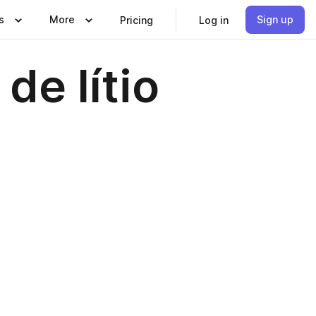
s
More
Sign up
Pricing
Log in
de lítio