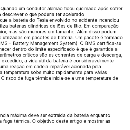
ia. Quando um condutor alemão ficou queimado após sofrer
 descrever o que poderia ter acelerado
 que a bateria do Tesla envolvido no acidente incendiou
liza baterias cilíndricas de iões de lítio. Em comparação
maior, mas são menores em tamanho. Além disso podem
são utilizadas em pacotes de bateria. Um pacote é formado
 (BMS – Battery Management System). O BMS certifica-se
ecer dentro do limite especificado é que é garantida a
 parâmetros críticos são as correntes de carga e descarga,
 excedido, a vida útil da bateria é consideravelmente
 uma reação em cadeia imparável acionada pela
a temperatura sobe muito rapidamente para várias
 O risco de fuga térmica inicia-se a uma temperatura de
ência máxima deve ser extraída da bateria enquanto
a fuga térmica. O objetivo deste artigo é mostrar as