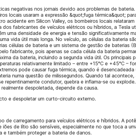
íticas negativas nos jornais devido aos problemas de bater
os locais usaram a expressão &quot;fuga térmica&quot; para
o acidente em Silicon Valley, os bombeiros locais relataram
dos fabricantes de veículos elétricos ou híbridos, a Tesla uti
têm uma densidade de energia e tensão significativamente 
 uma vida útil mais longa. No veículo, as células da bateria 
rias células de bateria e um sistema de gestão de baterias
lo fabricante, pois apenas se cada célula da bateria perman
áxima da bateria, incluindo a segunda vida útil. Os principais
peraturas relativamente limitado – entre +15°C e +45°C – for
 extremos pode causar fuga térmica, quando é desencadeada
teria numa questão de milissegundos. Quando tal acontece, 
se repentinamente condutor, quebra e inflama-se ou explode.
 é realmente despoletada, depende da causa.
o e despoletar um curto-circuito externo.
o de carregamento para veículos elétricos e híbridos. A pot
 iões de lítio são sensíveis, especialmente no que toca a um
ca e também proteger a bateria de danos.