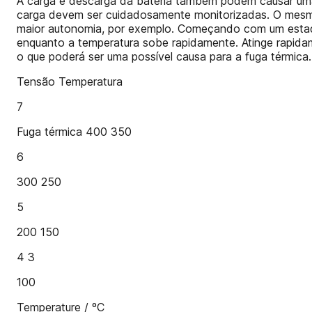
A carga e descarga da bateria também podem causar uma f
carga devem ser cuidadosamente monitorizadas. O mesmo
maior autonomia, por exemplo. Começando com um estad
enquanto a temperatura sobe rapidamente. Atinge rapidame
o que poderá ser uma possível causa para a fuga térmica
Tensão Temperatura
7
Fuga térmica 400 350
6
300 250
5
200 150
4 3
100
Temperature / ºC