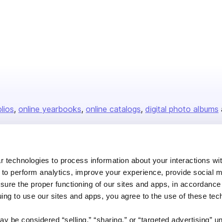
olios
online yearbooks
online catalogs
digital photo albums
Company
 technologies to process information about your interactions wi
 to perform analytics, improve your experience, provide social m
About us
nsure the proper functioning of our sites and apps, in accordance
Careers
uing to use our sites and apps, you agree to the use of these tec
Plans & Pricing
y be considered “selling,” “sharing,” or “targeted advertising” u
Press