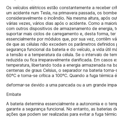
Os veículos elétricos estão constantemente a receber cr
um acidente num Tesla, na primavera passada, os bombeir
consideravelmente o incêndio. Na mesma altura, após outr
várias vezes, vários dias após o acidente. Como a maioria 
com outros dispositivos de armazenamento de energia, 
suportar mais ciclos de carregamento e, desta forma, ter
essencialmente por módulos que, por sua vez, contêm vá
de que as células não excedem os parâmetros definidos pe
segurança funcional da bateria e do veículo, a vida útil m
a tensão e a temperatura da célula. Se o intervalo de tem
reduzida ou fica irreparavelmente danificada. Em casos
temperatura, libertando toda a energia armazenada na ba
centenas de graus Celsius, o separador na bateria torna-
60ºC e torna-se crítica a 100ºC. Quando a fuga térmica
deformar-se devido a uma pancada ou a um grande impact
Embate
A bateria determina essencialmente a autonomia e o temp
garante a segurança funcional. No entanto, as baterias de
ações que podem ser realizadas para evitar a fuga térmi