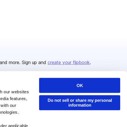
and more. Sign up and
create your flipbook
.
OK
Issuu Platform
Resources
th our websites
edia features,
Content Types
Developers
Do not sell or share my personal
information
 with our
Features
Publisher Directory
hnologies.
Flipbook
Redeem Code
nder applicable
Industries