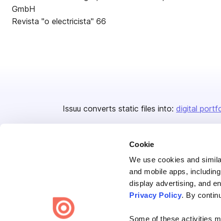
GmbH
Revista "o electricista" 66
Issuu converts static files into:
digital portf
Cookie
We use cookies and similar
and mobile apps, including
display advertising, and e
Bending Spoons US Inc.
Privacy Policy
. By contin
Create once,
share everywhere.
Some of these activities ma