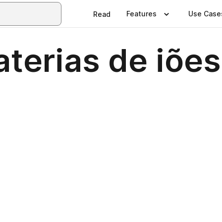
Features
Use Case
Read
erias de iões 