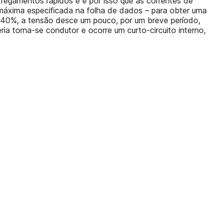
rregamentos rápidos e é por isso que as correntes de
áxima especificada na folha de dados – para obter uma
40%, a tensão desce um pouco, por um breve período,
ia torna-se condutor e ocorre um curto-circuito interno,