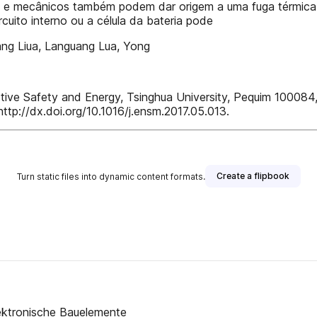
cos e mecânicos também podem dar origem a uma fuga térmica
rcuito interno ou a célula da bateria pode
ang Liua, Languang Lua, Yong
ive Safety and Energy, Tsinghua University, Pequim 100084,
ttp://dx.doi.org/10.1016/j.ensm.2017.05.013.
Create a flipbook
Turn static files into dynamic content formats.
ktronische Bauelemente