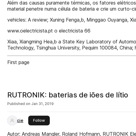
Além das causas puramente térmicas, os fatores elétri
material penetre numa célula de bateria e crie um curto-ci
vehicles: A review; Xuning Fenga,b, Minggao Ouyanga, Xi
www.oelectricista.pt o electricista 66
Xiaa, Xiangming Hea,b a State Key Laboratory of Automot
Technology, Tsinghua University, Pequim 100084, China; h
First page
RUTRONIK: baterias de iões de lítio
Published on
Jan 31, 2019
cie
this publisher
Follow
Autor: Andreas Mangler, Roland Hofmann, RUTRONIK Ele