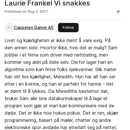
Laurie Frankel Vi snakkes
Published on
Aug 3, 2017
Cappelen Damm AS
this publisher
Follow
Livet og kjærligheten er ikke ment å vare evig. På
den annen side: Hvorfor ikke, hvis det er mulig? Sam
jobber i et firma som driver med nettdating, men
kommer seg aldri på date selv. Derfor lager han en
algoritme som kan finne folks sjelevenner. Slik møter
han sitt livs kjærlighet, Meredith. Hun har alt han ser
etter i en kvinne, og han er perfekt for henne - det
er dømt til å lykkes. Da Merediths bestemor dør,
bruker Sam alle sine datakunnskaper til å lage et
program som gjør at man kan kommunisere med de
døde. Det er ikke noe hokus pokus. Det er ren, skjær
programmering, basert på mailer, chatter og andre
elektroniske spor avdøde har etterlatt seg på nettet.