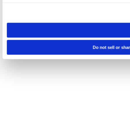
Please note that your opt-out preference is stored at the br
site you visit. If you access our sites from a different device
need to be set again.
Do not sell or sha