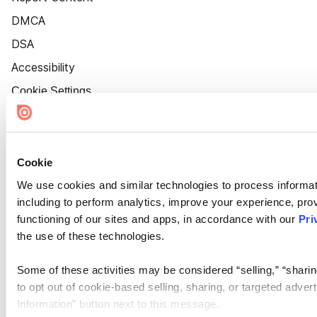
DMCA
DSA
Accessibility
Cookie Settings
Cookie
We use cookies and similar technologies to process informat
including to perform analytics, improve your experience, prov
functioning of our sites and apps, in accordance with our
Pri
the use of these technologies.
Some of these activities may be considered “selling,” “sharin
to opt out of cookie-based selling, sharing, or targeted adver
Information” button next to this message.