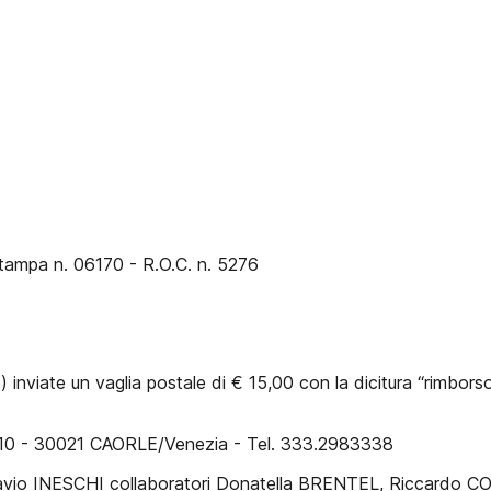
 Stampa n. 06170 - R.O.C. n. 5276
ri) inviate un vaglia postale di € 15,00 con la dicitura “rim
, 10 - 30021 CAORLE/Venezia - Tel. 333.2983338
e Flavio INESCHI collaboratori Donatella BRENTEL, Riccard