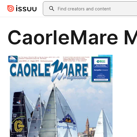
Skip to main content
Search
CaorleMare M