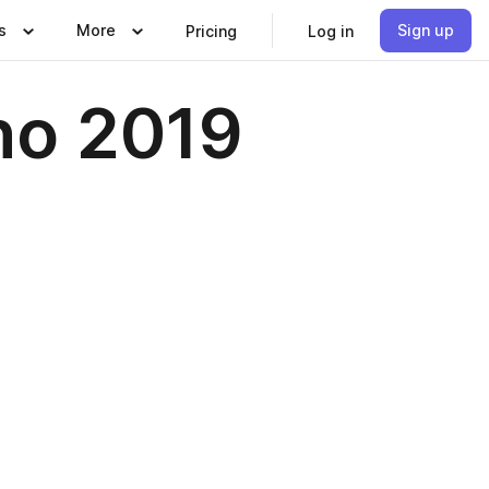
s
More
Sign up
Pricing
Log in
no 2019