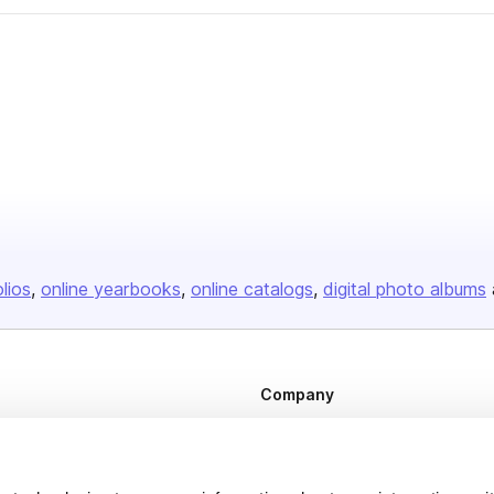
olios
online yearbooks
online catalogs
digital photo albums
Company
About us
Careers