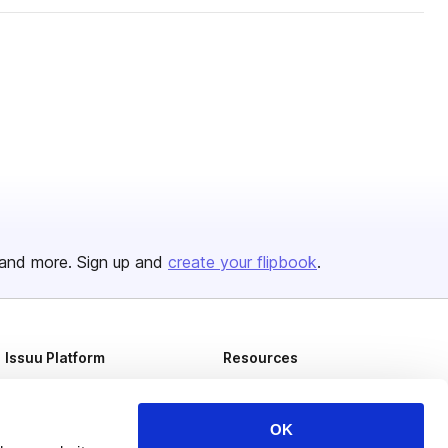
and more. Sign up and
create your flipbook
.
Issuu Platform
Resources
Content Types
Developers
Features
Publisher Directory
OK