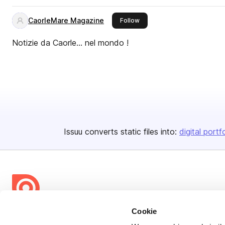
CaorleMare Magazine
this publisher
Follow
Notizie da Caorle... nel mondo !
Issuu converts static files into:
digital portf
Cookie
Bending Spoons US Inc.