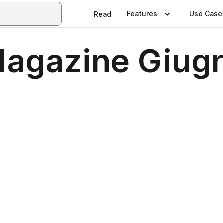
Features
Use Case
Read
agazine Giug