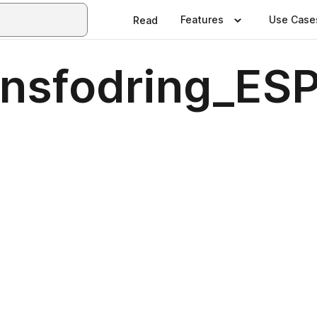
Features
Use Case
Read
onsfodring_ES