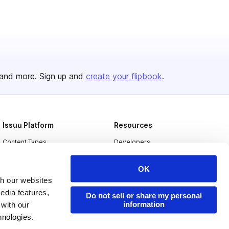
and more. Sign up and
create your flipbook
.
Issuu Platform
Resources
Content Types
Developers
Features
Publisher Directory
OK
Flipbook
Redeem Code
th our websites
edia features,
Industries
Do not sell or share my personal
information
 with our
hnologies.