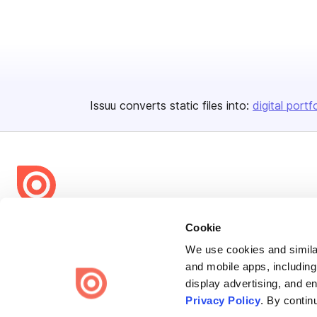
Issuu converts static files into:
digital portf
Bending Spoons US Inc.
Cookie
Create once,
share everywhere.
We use cookies and similar
and mobile apps, including
Issuu turns PDFs and other files into interactive flipbooks and
display advertising, and e
engaging content for every channel.
Privacy Policy
. By contin