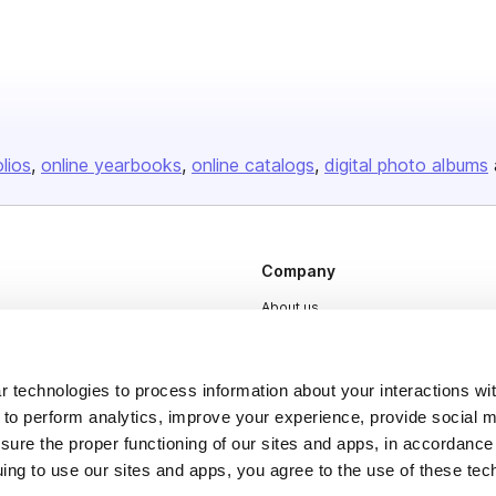
olios
online yearbooks
online catalogs
digital photo albums
Company
About us
Careers
Plans & Pricing
 technologies to process information about your interactions wi
 to perform analytics, improve your experience, provide social m
Press
nsure the proper functioning of our sites and apps, in accordance
Contact
uing to use our sites and apps, you agree to the use of these tec