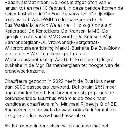
Raadhuisstraat rijden. De Foes is afgesloten van 9
januari tot en met 10 februari. In deze periode komen de
beide bushaltes in De Foes te vervallen. De tijdelijke
route wordt: Aalst-Willibrorduslaan-bushalte De
Bus(Waalre)M a r k t Wa a l r e - H o o g s t r a a t
Kerkstraat-De Kerkakkers-De Kransen-MMC. De
tijdelijke route vanaf MMC wordt: De Kransen-Mgr.
Bannenberglaan-OL Vrouwendijk-Bergstraat-
Willibrorduslaan(richting Markt)-Bushalte De Bus-Blokv
e n l a a n - Wo l l e n b e r g s t r a a t
Willibrorduslaan(richting Aalst). Er komt een tijdelijke
bushalte in de Mgr. Bannenberglaan ter hoogte van de
brandweerkazerne.
Chauffeurs gezocht In 2022 heeft de Buurtbus meer
dan 5000 passagiers vervoerd. Dat is ruim 25% meer
dan gebudgetteerd. Een bijzondere stijging sinds de
coronaperiode. Buurtbus Waalre is op zoek naar
kandidaat chauffeurs m/v. Minimaal Rijbewijs B of BE.
Aanmelden via de website waar ook alle informatie is
terug te vinden: www.buurtbuswaalre.nl
Als lokale verbinder helpen wij graag mee met het