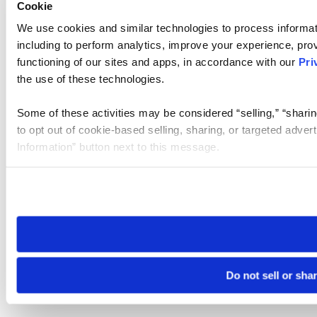
Cookie
We use cookies and similar technologies to process informat
including to perform analytics, improve your experience, prov
functioning of our sites and apps, in accordance with our
Pri
the use of these technologies.
Some of these activities may be considered “selling,” “sharin
to opt out of cookie-based selling, sharing, or targeted adver
Information” button next to this message.
Please note that your opt-out preference is stored at the br
site you visit. If you access our sites from a different device
need to be set again.
Do not sell or sha