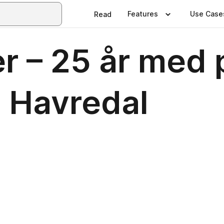
Features
Use Case
Read
r – 25 år med 
i Havredal