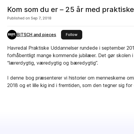
Kom som du er – 25 år med praktiske
Published on
Sep 7, 2018
BITSCH and pieces
this publisher
Follow
Havredal Praktiske Uddannelser rundede i september 2018
forhåbentligt mange kommende jubilæer. Det gør skolen i 
“lærerdygtig, væredygtig og bæredygtig”.
I denne bog præsenterer vi historier om menneskerne omkr
2018 og et lille kig ind i fremtiden, som den tegner sig for 