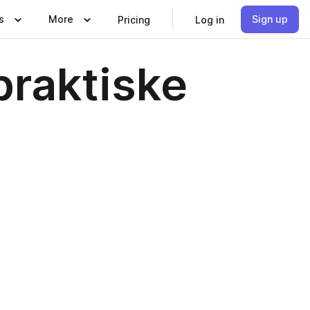
s
More
Sign up
Pricing
Log in
praktiske