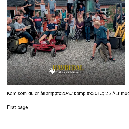
Kom som du er â&amp;#x20AC;&amp;#x201C; 25 ĂĽr med p
First page