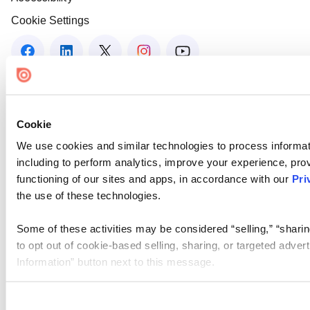
Cookie Settings
Cookie
We use cookies and similar technologies to process informat
including to perform analytics, improve your experience, prov
functioning of our sites and apps, in accordance with our
Pri
the use of these technologies.
Some of these activities may be considered “selling,” “sharin
to opt out of cookie-based selling, sharing, or targeted adver
Information” button next to this message.
Please note that your opt-out preference is stored at the br