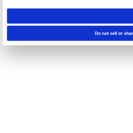
site you visit. If you access our sites from a different device
need to be set again.
Do not sell or sha