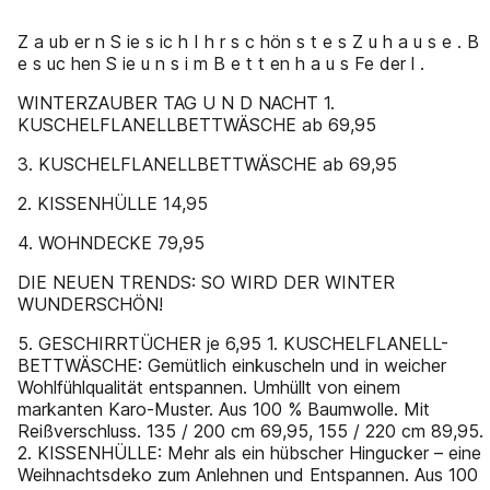
Z a ub er n S ie s ic h I h r s c hön s t e s Z u h a u s e . B
e s uc hen S ie u n s i m B e t t en h a u s Fe der l .
WINTERZAUBER TAG U N D NACHT 1.
KUSCHELFLANELLBETTWÄSCHE ab 69,95
3. KUSCHELFLANELLBETTWÄSCHE ab 69,95
2. KISSENHÜLLE 14,95
4. WOHNDECKE 79,95
DIE NEUEN TRENDS: SO WIRD DER WINTER
WUNDERSCHÖN!
5. GESCHIRRTÜCHER je 6,95 1. KUSCHELFLANELL-
BETTWÄSCHE: Gemütlich einkuscheln und in weicher
Wohlfühlqualität entspannen. Umhüllt von einem
markanten Karo-Muster. Aus 100 % Baumwolle. Mit
Reißverschluss. 135 / 200 cm 69,95, 155 / 220 cm 89,95.
2. KISSENHÜLLE: Mehr als ein hübscher Hingucker – eine
Weihnachtsdeko zum Anlehnen und Entspannen. Aus 100