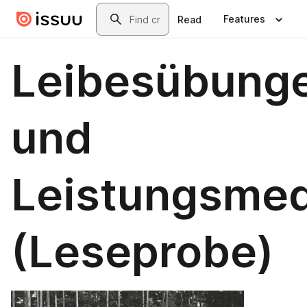
Skip to main content
Search
Features
Read
Leibesübung
und
Leistungsmed
(Leseprobe)