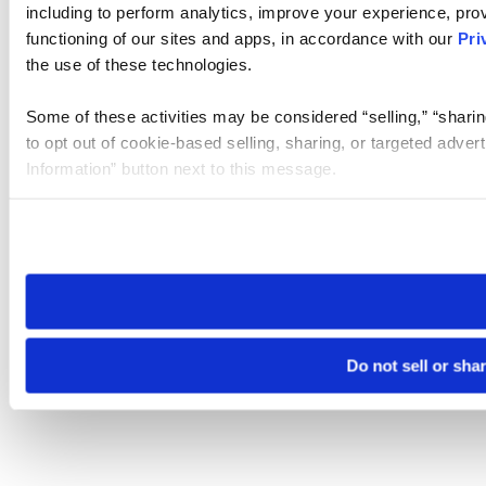
including to perform analytics, improve your experience, prov
functioning of our sites and apps, in accordance with our
Pri
the use of these technologies.
Some of these activities may be considered “selling,” “sharin
to opt out of cookie-based selling, sharing, or targeted adver
Information” button next to this message.
Please note that your opt-out preference is stored at the br
site you visit. If you access our sites from a different device
need to be set again.
Do not sell or sha