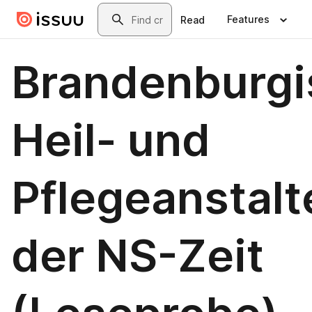
Skip to main content
Search
Features
Read
Brandenburgi
Heil- und
Pflegeanstalt
der NS-Zeit