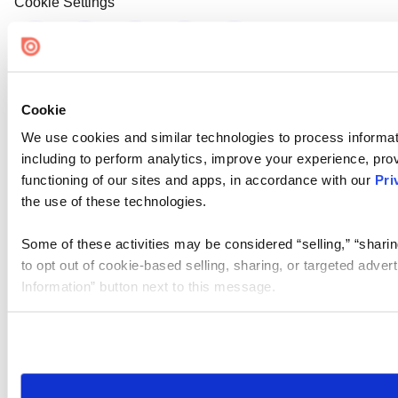
Cookie Settings
Cookie
We use cookies and similar technologies to process informat
including to perform analytics, improve your experience, prov
functioning of our sites and apps, in accordance with our
Pri
the use of these technologies.
Some of these activities may be considered “selling,” “sharin
to opt out of cookie-based selling, sharing, or targeted adver
Information” button next to this message.
Please note that your opt-out preference is stored at the br
site you visit. If you access our sites from a different device
need to be set again.