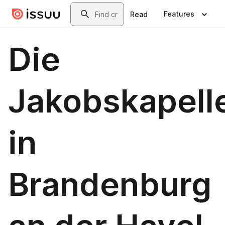
Skip to main content
Search
Features
Read
Die
Jakobskapell
in
Brandenburg