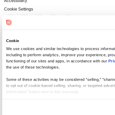
Accessibility
Cookie Settings
Cookie
We use cookies and similar technologies to process informat
including to perform analytics, improve your experience, prov
functioning of our sites and apps, in accordance with our
Pri
the use of these technologies.
Some of these activities may be considered “selling,” “sharin
to opt out of cookie-based selling, sharing, or targeted adver
Information” button next to this message.
Please note that your opt-out preference is stored at the br
site you visit. If you access our sites from a different device