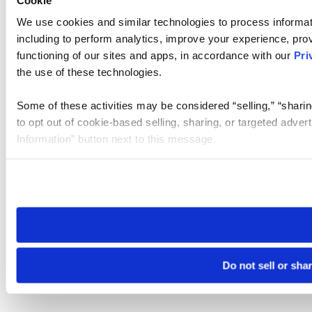
We use cookies and similar technologies to process informat
including to perform analytics, improve your experience, prov
functioning of our sites and apps, in accordance with our
Pri
the use of these technologies.
Some of these activities may be considered “selling,” “sharin
to opt out of cookie-based selling, sharing, or targeted adver
Information” button next to this message.
Please note that your opt-out preference is stored at the br
site you visit. If you access our sites from a different device
need to be set again.
Do not sell or sha