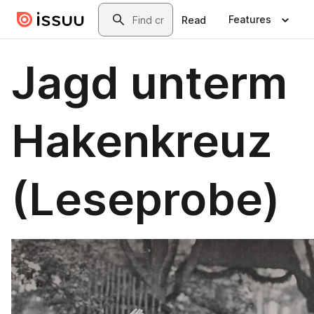
Skip to main content
Search
Features
Read
Jagd unterm
Hakenkreuz
(Leseprobe)