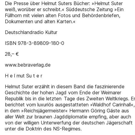
Die Presse über Helmut Suters Bücher: »Helmut Suter
weiß, worüber er schreibt.« Süddeutsche Zeitung »Ein
Füllhorn mit vielen alten Fotos und Behördenbriefen,
Dokumenten und alten Karten.«
Deutschlandradio Kultur
ISBN 978-3-89809-180-0
28,– €
www.bebraverlag.de
H e l mut Su t e r
Helmut Suter erzählt in diesem Band die faszinierende
Geschichte der hohen Jagd vom Ende der Weimarer
Republik bis in die letzten Tage des Zweiten Weltkriegs. E
berichtet vom luxuriös ausgestatteten »Waldhof Carinhall«,
in dem »Reichs­jägermeister« Hermann Göring Gäste aus
aller Welt zur braunen Jagddiplomatie empfing, aber auch
von der willigen Unterwerfung der deutschen Jägerschaft
unter die Doktrin des NS-Regimes.