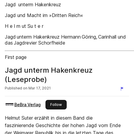
Jagd unterm Hakenkreuz
Jagd und Macht im »Dritten Reich«
H e l m ut Su t e r
Jagd unterm Hakenkreuz Hermann Göring, Carinhall und
das Jagdrevier Schorfheide
First page
Jagd unterm Hakenkreuz
(Leseprobe)
Published on
Mar 17, 2021
BeBra Verlag
this publisher
Follow
Helmut Suter erzählt in diesem Band die
faszinierende Geschichte der hohen Jagd vom Ende
der Weimarer Republik bis in die letzten Tage des