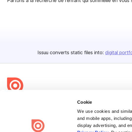
Partons à la recherche de l'enfant qui sommeille en vous !
Issuu converts static files into:
digital portf
Bending Spoons US Inc.
Cookie
Create once,
share everywhere.
We use cookies and similar
and mobile apps, including
Issuu turns PDFs and other files into interactive flipbooks and
display advertising, and e
engaging content for every channel.