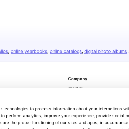
olios
online yearbooks
online catalogs
digital photo albums
Company
About us
Careers
Plans & Pricing
 technologies to process information about your interactions wi
 to perform analytics, improve your experience, provide social m
Press
nsure the proper functioning of our sites and apps, in accordance
Contact