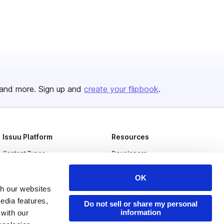
and more. Sign up and
create your flipbook
.
Issuu Platform
Resources
Content Types
Developers
Features
Publisher Directory
OK
Flipbook
Redeem Code
th our websites
edia features,
Industries
Do not sell or share my personal
information
 with our