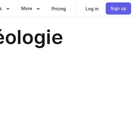
s
More
Sign up
Pricing
Log in
éologie