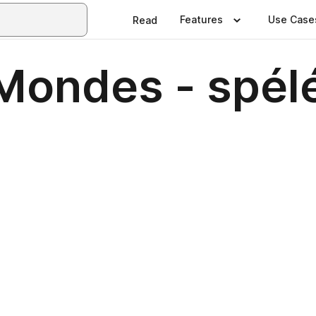
Features
Use Case
Read
 Mondes - spél