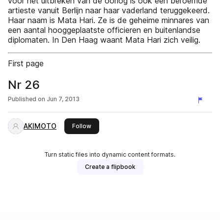
voor het uitbreken van de oorlog is ook een beroemde
artieste vanuit Berlijn naar haar vaderland teruggekeerd.
Haar naam is Mata Hari. Ze is de geheime minnares van
een aantal hooggeplaatste officieren en buitenlandse
diplomaten. In Den Haag waant Mata Hari zich veilig.
First page
Nr 26
Published on
Jun 7, 2013
AKIMOTO
this publisher
Follow
Turn static files into dynamic content formats.
Create a flipbook