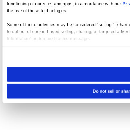
functioning of our sites and apps, in accordance with our
Pri
the use of these technologies.
Some of these activities may be considered “selling,” “sharin
to opt out of cookie-based selling, sharing, or targeted adver
Information” button next to this message.
Please note that your opt-out preference is stored at the br
site you visit. If you access our sites from a different device
need to be set again.
Do not sell or sha