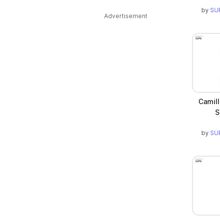
by
SUP
Advertisement
Camill
S
by
SUP