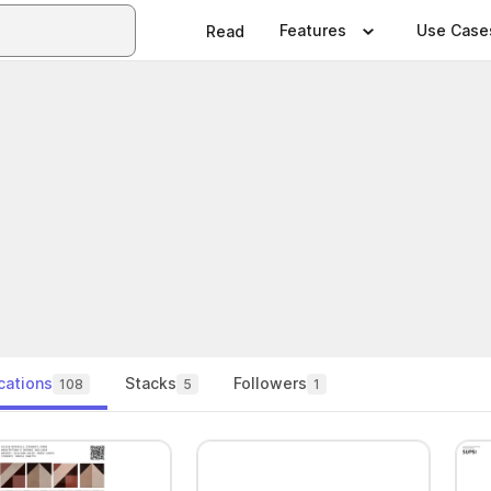
Features
Use Case
Read
cations
Stacks
Followers
108
5
1