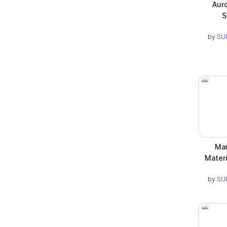
Auro
S
by
SUP
Mar
Materi
by
SUP