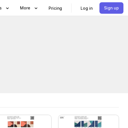
s
More
Sign up
Pricing
Log in