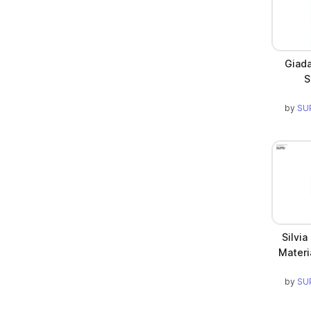
Giada
S
by
SUP
Silvia
Materi
by
SUP