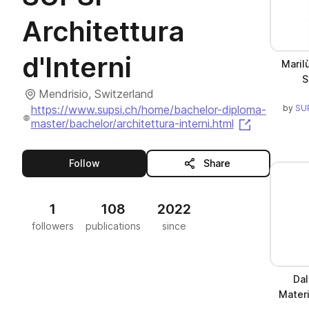
Architettura
d'Interni
Marilù
S
Mendrisio, Switzerland
https://www.supsi.ch/home/bachelor-diploma-
by
SUP
(opens in 
master/bachelor/architettura-interni.html
this publisher
Follow
Share
1
108
2022
followers
publications
since
Dal
Materi