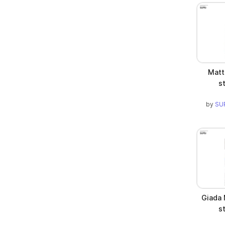
Matt
s
by
SUP
Giada 
s