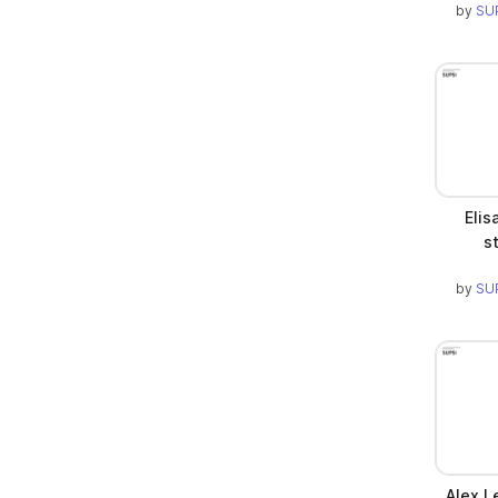
by
SUP
Elis
s
by
SUP
Alex L