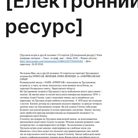
[Електронни
ресурс]