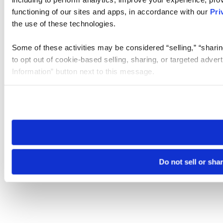
functioning of our sites and apps, in accordance with our
Pri
the use of these technologies.
Some of these activities may be considered “selling,” “sharin
to opt out of cookie-based selling, sharing, or targeted adver
Information” button next to this message.
Please note that your opt-out preference is stored at the br
site you visit. If you access our sites from a different device
need to be set again.
Do not sell or sha