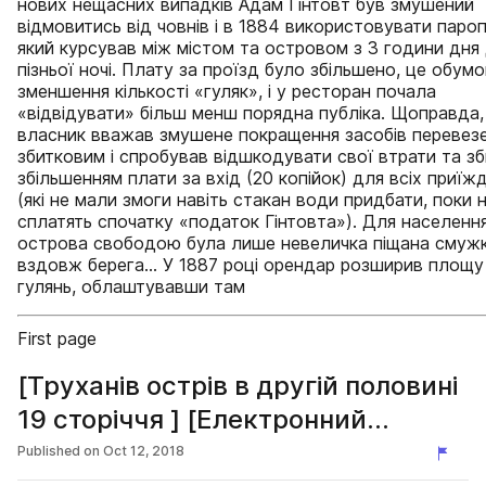
нових нещасних випадків Адам Гінтовт був змушений
відмовитись від човнів і в 1884 використовувати паро
який курсував між містом та островом з 3 години дня
пізньої ночі. Плату за проїзд було збільшено, це обум
зменшення кількості «гуляк», і у ресторан почала
«відвідувати» більш менш порядна публіка. Щоправда,
власник вважав змушене покращення засобів перевез
збитковим і спробував відшкодувати свої втрати та зб
збільшенням плати за вхід (20 копійок) для всіх приї
(які не мали змоги навіть стакан води придбати, поки 
сплатять спочатку «податок Гінтовта»). Для населенн
острова свободою була лише невеличка піщана смуж
вздовж берега… У 1887 році орендар розширив площу
гулянь, облаштувавши там
First page
[Труханів острів в другій половині
19 сторіччя ] [Електронний
ресурс]
Published on
Oct 12, 2018