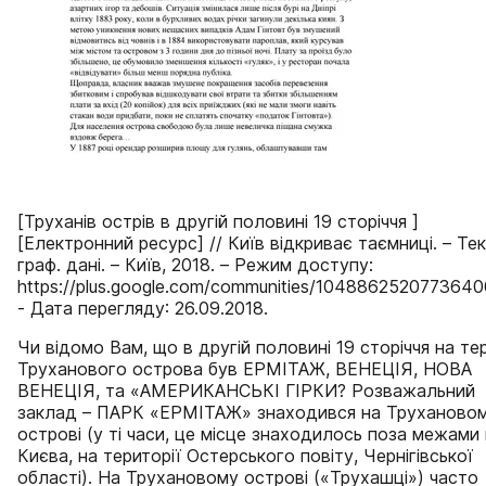
[Труханів острів в другій половині 19 сторіччя ]
[Електронний ресурс] // Київ відкриває таємниці. – Тек
граф. дані. – Київ, 2018. – Режим доступу:
https://plus.google.com/communities/104886252077364
- Дата перегляду: 26.09.2018.
Чи відомо Вам, що в другій половині 19 сторіччя на тер
Труханового острова був ЕРМІТАЖ, ВЕНЕЦІЯ, НОВА
ВЕНЕЦІЯ, та «АМЕРИКАНСЬКІ ГІРКИ? Розважальний
заклад – ПАРК «ЕРМІТАЖ» знаходився на Труханово
острові (у ті часи, це місце знаходилось поза межами 
Києва, на території Остерського повіту, Чернігівської
області). На Трухановому острові («Трухашці») часто