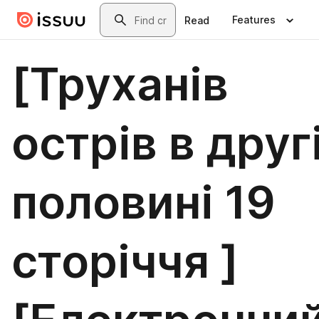
Skip to main content
Search
Features
Read
[Труханів
острів в друг
половині 19
сторіччя ]