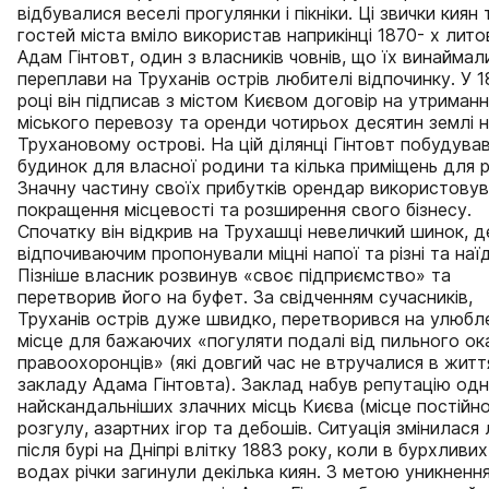
відбувалися веселі прогулянки і пікніки. Ці звички киян 
гостей міста вміло використав наприкінці 1870- х лит
Адам Гінтовт, один з власників човнів, що їх винаймал
переплави на Труханів острів любителі відпочинку. У 
році він підписав з містом Києвом договір на утриманн
міського перевозу та оренди чотирьох десятин землі 
Трухановому острові. На цій ділянці Гінтовт побудува
будинок для власної родини та кілька приміщень для р
Значну частину своїх прибутків орендар використовув
покращення місцевості та розширення свого бізнесу.
Спочатку він відкрив на Трухашці невеличкий шинок, д
відпочиваючим пропонували міцні напої та різні та наїд
Пізніше власник розвинув «своє підприємство» та
перетворив його на буфет. За свідченням сучасників,
Труханів острів дуже швидко, перетворився на улюбл
місце для бажаючих «погуляти подалі від пильного ок
правоохоронців» (які довгий час не втручалися в житт
закладу Адама Гінтовта). Заклад набув репутацію одн
найскандальніших злачних місць Києва (місце постійн
розгулу, азартних ігор та дебошів. Ситуація змінилася
після бурі на Дніпрі влітку 1883 року, коли в бурхливих
водах річки загинули декілька киян. З метою уникненн