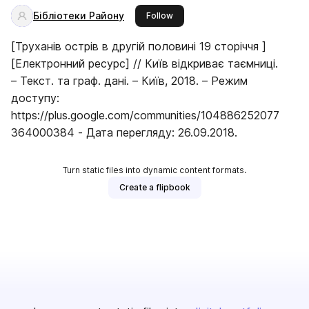
Бібліотеки Району
this publisher
Follow
[Труханів острів в другій половині 19 сторіччя ]
[Електронний ресурс] // Київ відкриває таємниці.
– Текст. та граф. дані. – Київ, 2018. – Режим
доступу:
https://plus.google.com/communities/104886252077
364000384 - Дата перегляду: 26.09.2018.
Turn static files into dynamic content formats.
Create a flipbook