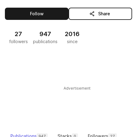
this publisher
Follow
Share
27
947
2016
followers
publications
since
Advertisement
Publications
Stacks
Followers
947
0
27