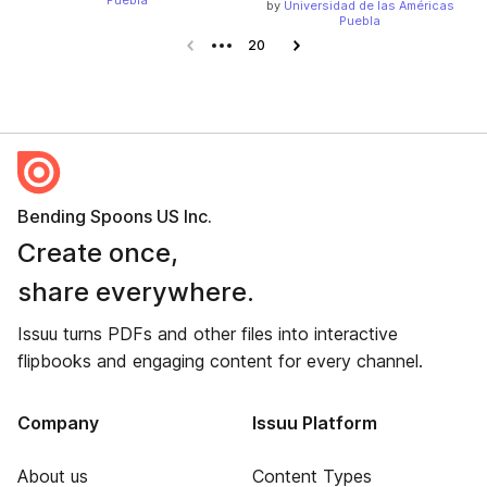
Puebla
by
Universidad de las Américas
Puebla
Previous page
20
Next page
Bending Spoons US Inc.
Create once,
share everywhere.
Issuu turns PDFs and other files into interactive
flipbooks and engaging content for every channel.
Company
Issuu Platform
About us
Content Types