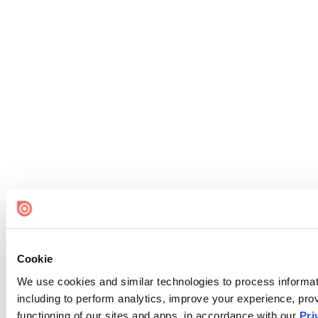
Cookie
We use cookies and similar technologies to process informat
including to perform analytics, improve your experience, prov
functioning of our sites and apps, in accordance with our
Pri