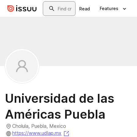
Skip to main content
Search
Features
Read
Universidad de las
Américas Puebla
Cholula, Puebla, Mexico
(opens in a new tab)
https://www.udlap.mx