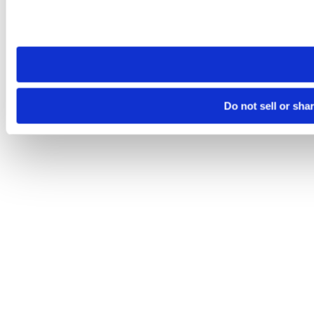
Please note that your opt-out preference is stored at the br
site you visit. If you access our sites from a different device
need to be set again.
Do not sell or sha