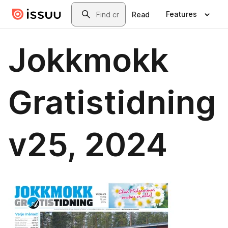
Skip to main content
Search
Features
Read
Jokkmokk
Gratistidning
v25, 2024