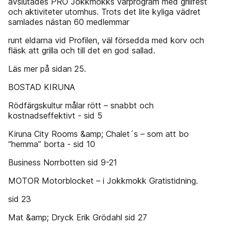
avslutades PRO Jokkmokks vårprogram med grillfest
och aktiviteter utomhus. Trots det lite kyliga vädret
samlades nästan 60 medlemmar
runt eldarna vid Profilen, väl försedda med korv och
fläsk att grilla och till det en god sallad.
Läs mer på sidan 25.
BOSTAD KIRUNA
Rödfärgskultur målar rött – snabbt och
kostnadseffektivt - sid 5
Kiruna City Rooms &amp; Chalet´s – som att bo
“hemma” borta - sid 10
Business Norrbotten sid 9-21
MOTOR Motorblocket – i Jokkmokk Gratistidning.
sid 23
Mat &amp; Dryck Erik Grödahl sid 27