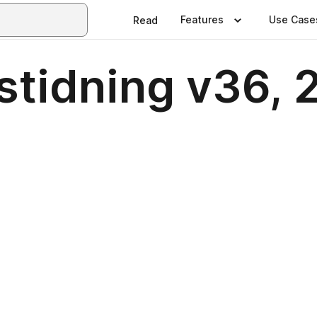
Features
Use Case
Read
stidning v36,