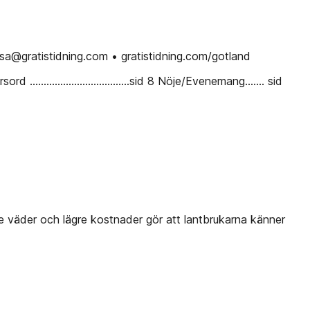
psa@gratistidning.com • gratistidning.com/gotland
 7 Korsord ....................................sid 8 Nöje/Evenemang....... sid
re väder och lägre kostnader gör att lantbrukarna känner