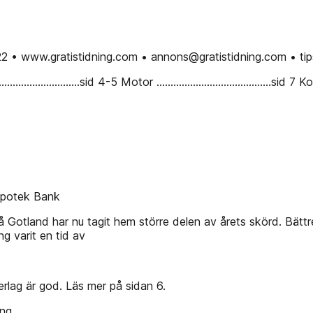
g 22 • www.gratistidning.com • annons@gratistidning.com • ti
..........................sid 4-5 Motor .........................................sid
hypotek Bank
å Gotland har nu tagit hem större delen av årets skörd. Bätt
g varit en tid av
erlag är god. Läs mer på sidan 6.
ng.