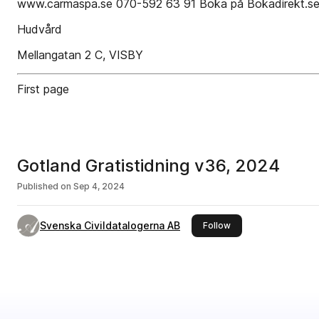
www.carmaspa.se 070-592 63 91 Boka på Bokadirekt.s
Hudvård
Mellangatan 2 C, VISBY
First page
Gotland Gratistidning v36, 2024
Published on
Sep 4, 2024
Svenska Civildatalogerna AB
this publisher
Follow