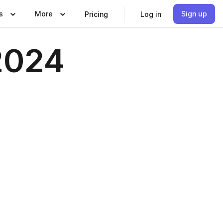
s
More
Sign up
Pricing
Log in
 2024