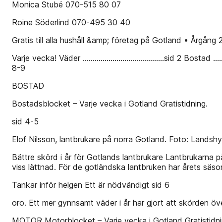
Monica Stubé 070-515 80 07
Roine Söderlind 070-495 30 40
Gratis till alla hushåll &amp; företag på Gotland • Årgån
Varje vecka! Väder .........................................sid 2 Bostad .......
8-9
BOSTAD
Bostadsblocket – Varje vecka i Gotland Gratistidning.
sid 4-5
Elof Nilsson, lantbrukare på norra Gotland. Foto: Lands
Bättre skörd i år för Gotlands lantbrukare Lantbrukarna p
viss lättnad. För de gotländska lantbruken har årets säson
Tankar inför helgen Ett är nödvändigt sid 6
oro. Ett mer gynnsamt väder i år har gjort att skörden öv
MOTOR Motorblocket – Varje vecka i Gotland Gratistidni