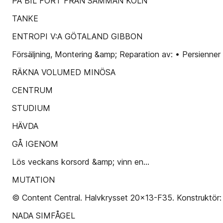
PÅ BIL FÖRT FRÅN SAMMAN KÖLN
TANKE
ENTROPI V:A GÖTALAND GIBBON
Försäljning, Montering &amp; Reparation av: • Persienner •
RÄKNA VOLUMED MINÖSA
CENTRUM
STUDIUM
HÄVDA
GÅ IGENOM
Lös veckans korsord &amp; vinn en…
MUTATION
© Content Central. Halvkrysset 20x13-F35. Konstruktör: 
NADA SIMFÅGEL