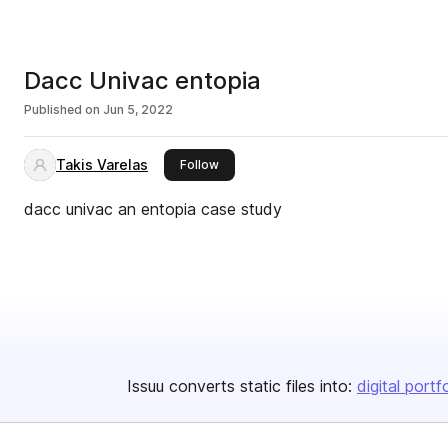
Dacc Univac entopia
Published on
Jun 5, 2022
Takis Varelas
this publisher
Follow
dacc univac an entopia case study
Issuu converts static files into:
digital portf