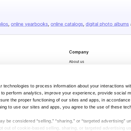
olios
online yearbooks
online catalogs
digital photo albums
Company
About us
Careers
Plans & Pricing
 technologies to process information about your interactions wi
Press
 to perform analytics, improve your experience, provide social m
nsure the proper functioning of our sites and apps, in accordance
Contact
uing to use our sites and apps, you agree to the use of these tec
y be considered “selling,” “sharing,” or “targeted advertising” u
 out of cookie-based selling, sharing, or targeted advertising us