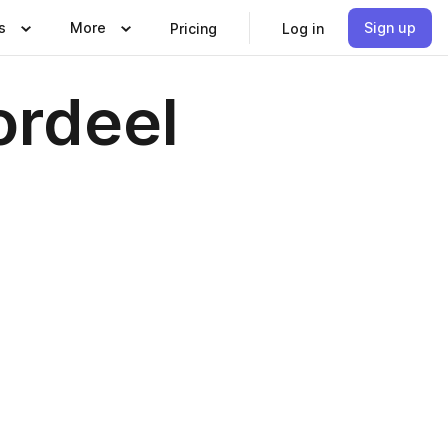
s
More
Sign up
Pricing
Log in
ordeel