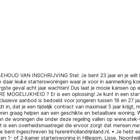
D VAN INSCHRIJVING Stel: Je bent 23 jaar en je wilt heel 
 je daar leuke starterswoningen waar je voor in aanmerking kom
ste geval acht jaar wachten! Dus laat je mooie kansen op e
MOGELIJKHEID ? Er is een oplossing! Je kunt in een starte
sieve aanbod is bedoeld voor jongeren tussen 18 en 27 jaar 
in, dat je een tijdelijk contract van maximaal 5 jaar krijgt, me
 jongeren graag helpen aan een geschikte en betaalbare woni
an de woningen die onder deze regeling vallen op www.stek-
it is een overheidsmaatregel die ervoor zorgt dat mensen met
e bent ingeschreven bij hureninhollandrijnland.nl. • Je heb
1- of 2-kamer starterswoning in Hillegom, Lisse, Noordwijk 