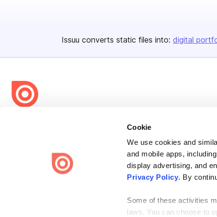
Issuu converts static files into:
digital portf
Bending Spoons US Inc.
Cookie
Create once,
share everywhere.
We use cookies and similar
and mobile apps, including
Issuu turns PDFs and other files into interactive flipbooks and
engaging content for every channel.
display advertising, and e
Privacy Policy
. By contin
Some of these activities ma
laws. You can choose to opt