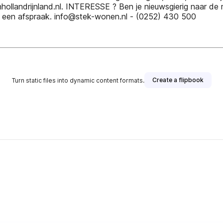
inhollandrijnland.nl. INTERESSE ? Ben je nieuwsgierig naar de
end een afspraak. info@stek-wonen.nl - (0252) 430 500
Create a flipbook
Turn static files into dynamic content formats.