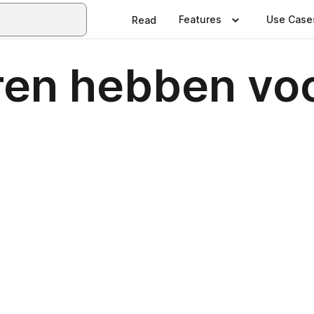
Features
Use Case
Read
ren hebben vo