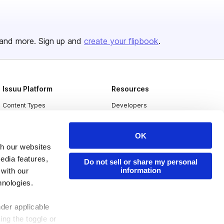
and more. Sign up and
create your flipbook
.
Issuu Platform
Resources
Content Types
Developers
Features
Publisher Directory
OK
Flipbook
Redeem Code
th our websites
Industries
edia features,
Do not sell or share my personal
information
 with our
hnologies.
nder applicable
ing the toggle or