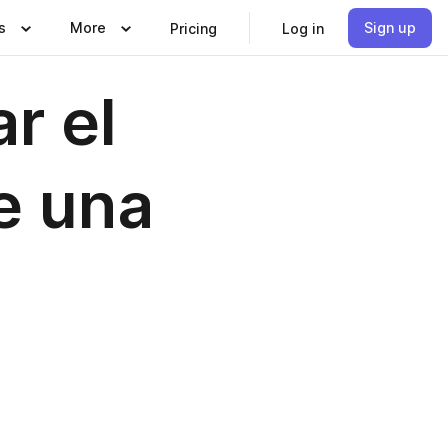
s
More
Sign up
Pricing
Log in
r el
e una