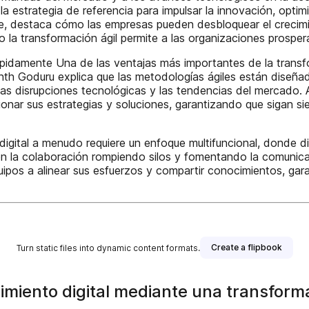
la estrategia de referencia para impulsar la innovación, opti
e, destaca cómo las empresas pueden desbloquear el crecimien
a transformación ágil permite a las organizaciones prosperar 
ápidamente Una de las ventajas más importantes de la transf
h Goduru explica que las metodologías ágiles están diseñadas
as disrupciones tecnológicas y las tendencias del mercado. A
ionar sus estrategias y soluciones, garantizando que sigan s
 digital a menudo requiere un enfoque multifuncional, donde 
 la colaboración rompiendo silos y fomentando la comunicaci
quipos a alinear sus esfuerzos y compartir conocimientos, ga
Create a flipbook
Turn static files into dynamic content formats.
miento digital mediante una transforma