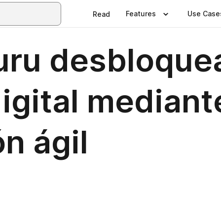
Features
Use Case
Read
uru desbloquea
igital mediant
n ágil