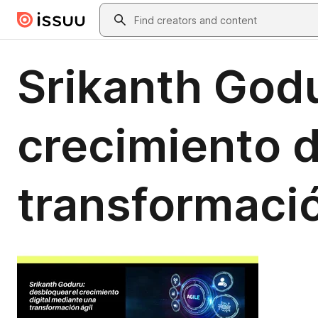
Skip to main content
Search
Srikanth God
crecimiento d
transformació