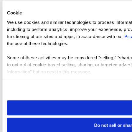
Cookie
We use cookies and similar technologies to process informat
including to perform analytics, improve your experience, prov
functioning of our sites and apps, in accordance with our
Pri
the use of these technologies.
Some of these activities may be considered “selling,” “sharin
to opt out of cookie-based selling, sharing, or targeted adver
Information” button next to this message.
Please note that your opt-out preference is stored at the br
site you visit. If you access our sites from a different device
need to be set again.
Do not sell or sha