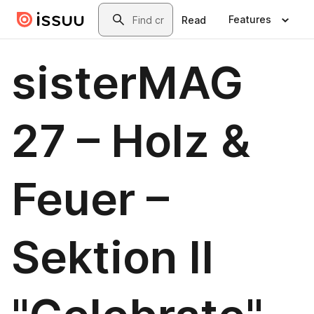
Skip to main content
Search
Features
Read
sisterMAG
27 – Holz &
Feuer –
Sektion II