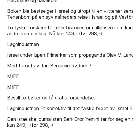
Halvmåne og hakekors
Boken ble bestselger i Israel og utropt til en «litterær 
Tenenbom på en syv måneders reise i Israel og på Vestb
To tyske forskere forteller historien om alliansen som kun
andre verdenskrig. Nå kun 149,- (før 298,-)
Løgnindustrien
Israel under lupen Frimerker som propaganda Olav V. Lan
Med forord av Jan Benjamin Rødner 7
MIFF
MIFF
Bestill to bøker og få gratis forsendelse.
Løgnindustrien Et korrektiv til det falske bildet av Israel
Den israelske journalisten Ben-Dror Yemini tar for seg en
kun 249,- (før 298,-)