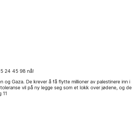
45 24 45 98 nå!
g Gaza. De krever å få flytte millioner av palestinere inn i s
s intoleranse vil på ny legge seg som et lokk over jødene, og 
g 11