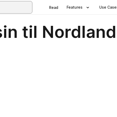
Features
Use Case
Read
n til Nordland