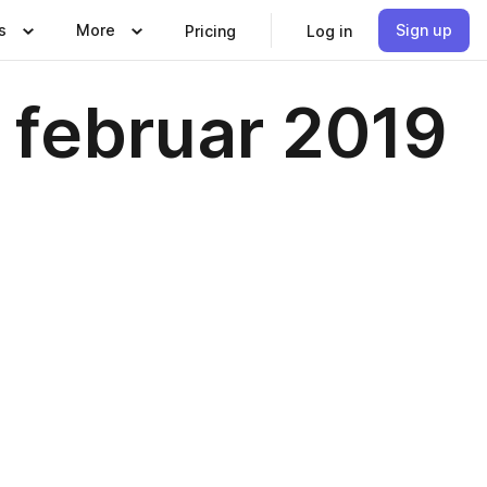
s
More
Sign up
Pricing
Log in
 februar 2019