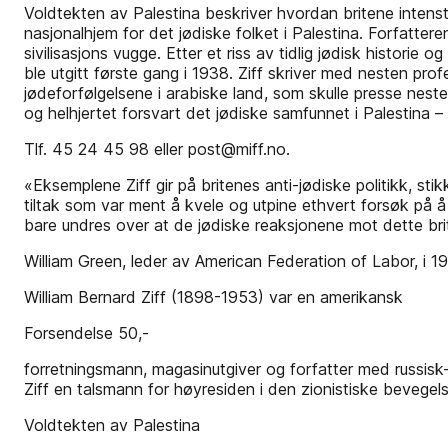
Voldtekten av Palestina beskriver hvordan britene intens
nasjonalhjem for det jødiske folket i Palestina. Forfatter
sivilisasjons vugge. Etter et riss av tidlig jødisk historie
ble utgitt første gang i 1938. Ziff skriver med nesten p
jødeforfølgelsene i arabiske land, som skulle presse nest
og helhjertet forsvart det jødiske samfunnet i Palestina –
Tlf. 45 24 45 98 eller post@miff.no.
«Eksemplene Ziff gir på britenes anti-jødiske politikk, st
tiltak som var ment å kvele og utpine ethvert forsøk på å
bare undres over at de jødiske reaksjonene mot dette brit
William Green, leder av American Federation of Labor, i 1
William Bernard Ziff (1898-1953) var en amerikansk
Forsendelse 50,-
forretningsmann, magasinutgiver og forfatter med russisk-
Ziff en talsmann for høyresiden i den zionistiske bevegel
Voldtekten av Palestina