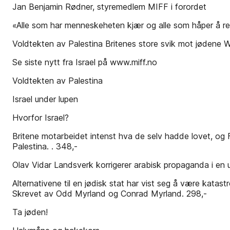
Jan Benjamin Rødner, styremedlem MIFF i forordet
«Alle som har menneskeheten kjær og alle som håper å re
Voldtekten av Palestina Britenes store svik mot jødene Wil
Se siste nytt fra Israel på www.miff.no
Voldtekten av Palestina
Israel under lupen
Hvorfor Israel?
Britene motarbeidet intenst hva de selv hadde lovet, og F
Palestina. . 348,-
Olav Vidar Landsverk korrigerer arabisk propaganda i en un
Alternativene til en jødisk stat har vist seg å være katas
Skrevet av Odd Myrland og Conrad Myrland. 298,-
Ta jøden!