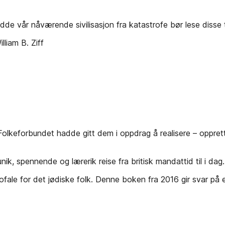
dde vår nåværende sivilisasjon fra katastrofe bør lese dis
liam B. Ziff
olkeforbundet hadde gitt dem i oppdrag å realisere – opprette
ik, spennende og lærerik reise fra britisk mandattid til i dag
trofale for det jødiske folk. Denne boken fra 2016 gir svar p