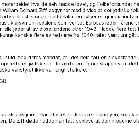
t motarbeidet hva de selv hadde lovet, og Folkeforbundet had
en William Bernard Ziff begynner med å vise at det jødiske fo
 og forfølgelseshistorien i middelalderen følger en grundig inn
rofetisk klarsyn om redslene som ventet Europas jøder i åre
en alle jøder ut av disse landene etter 1948. Hadde flere tat
 kunne kanskje flere av redslene fra 1940-tallet vært unngått
ikk i strid med deres mandat, er i det hele tatt en sjokkerend
 opprette en jødisk stat. Infamiteten og ondskapen som dette
iske vanstyret ikke var langt sterkere.»
938
jødisk bakgrunn. Han startet sin karriere i hjembyen, som ka
sen. Da Ziff døde hadde han fått oppleve at den moderne stat