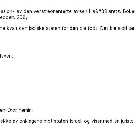
sensasjon» av den venstreorienterte avisen Ha&#39;aretz. Boke
redden. 298,-
ne kvalt den jødiske staten før den ble født. Det ble aldri t
dsverk
 Ben-Dror Yemini
 rekke av anklagene mot staten Israel, og viser med en juris