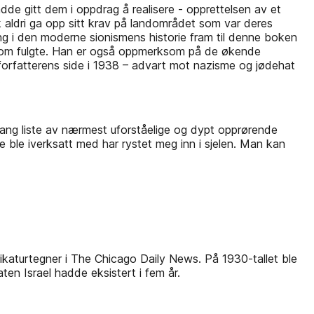
de gitt dem i oppdrag å realisere - opprettelsen av et
lk aldri ga opp sitt krav på landområdet som var deres
føring i den moderne sionismens historie fram til denne boken
ne som fulgte. Han er også oppmerksom på de økende
t forfatterens side i 1938 – advart mot nazisme og jødehat
.
e lang liste av nærmest uforståelige og dypt opprørende
 ble iverksatt med har rystet meg inn i sjelen. Man kan
rikaturtegner i The Chicago Daily News. På 1930-tallet ble
en Israel hadde eksistert i fem år.