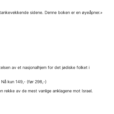
se tankevekkende sidene. Denne boken er en øyeåpner.»
lsen av et nasjonalhjem for det jødiske folket i
. Nå kun 149,- (før 298,-)
å en rekke av de mest vanlige anklagene mot Israel.