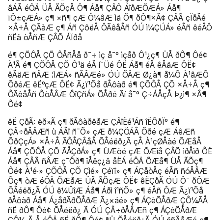
âÁÅ éÔÄ ÜÅ ÃÕçÅ Ô¶ Áå¶ ÇÂÔ ÁîðÆÕÆÁ» Áå¶
ïÔ±çÆÁ» ç¶ ×ñ¶ çÆ Ô¼âÆ ìä Õ¶ ðÔ¶×Å¢ ÇÂÃ çÏðÅé
×Å÷Å ÇÃàÆ ç¶ Áñ ÇôëÅ ÔÃêåÅñ ÓÚ ì¼ÇÚÁ» éÅñ êéÅÔ
ñËä òÅñÆ ÇÂÕ ÁÏðå
é¶ ÇÕÔÅ ÇÕ ÔÅñÅå ð¯÷ ìç å¯º ìçåð Ô¹¿ç¶ ÜÅ ðÔ¶ Ôé¢
À¹Ã é¶ ÇÕÔÅ ÇÕ Ô¹ä éÅ í¯Üé ÔË Áå¶ éÅ êÅäÆ ÔË¢
êÅäÆ ñÂÆ ¦ìÆÁ» ñÅÂÆé» ÓÚ ÕÂÆ Ø¿à¶ å¼Õ À¹âÆÕ
ÕðéÆ êËºçÆ ÔË¢ Ã¿ï¹Õå ðÅôàð é¶ ÇÕÔÅ ÇÕ ×Å÷Å ç¶
ÔÃêåÅñ ÔòÅÂÆ ÔîÇñÁ» ÕÅðé Ãí å¯º Ç÷ÁÅçÅ Þ¿ì¶ ×Â¶
Ôé¢
êË ÇðÃ: ëð»Ã ç¶ ðÅôàðêåÆ ÇÂîËé¹Áñ îËÕðÏº é¶
ÇÂ÷ðÅÂÆñ ù ÁÅî ñ¯Õ» çÆ ð¼ÇÖÁÅ Õðé çÆ ÁêÆñ
ÕðÇçÁ» ×Å÷Å ÃÔÅÇÂåÅ ÕÅéëð¿Ã çÅ À¹çØÅàé ÕÆåÅ
Áå¶ ÇÕÔÅ ÇÕ ÃÅÇðÁ» ç¶ ÜÆòé çÆ ÕÆîå ÇÂÕ ìðÅìð ÔË
Áå¶ ÇÂÃ ñÂÆ ç¯Ôð¶ îÅêç¿â åËÁ éÔÄ ÕÆå¶ ÜÅ ÃÕç¶
Ôé¢ À¹é·» ÇÕÔÅ ÇÕ Çìé» Çéïî» ç¶ ÁÇåòÅç éÅñ ñóÅÂÆ
Õç¶ òÆ éÔÄ ÕÆåÆ ÜÅ ÃÕçÆ ÔË¢ êËÇðÃ ÓÚ Ô¯ ðÔÆ
ÕÅéëð¿Ã ÓÚ ê¼ÛîÆ Áå¶ Áðì î¹ñÕ» ç¶ éÅñ ÔÆ Ã¿ï¹Õå
ðÅôàð Áå¶ Á¿åðÃðÕÅðÆ Ã¿×áé» ç¶ ÁÇèÕÅðÆ ÇÔ¼ÃÅ
ñË ðÔ¶ Ôé¢ ÕÅéëð¿ Ã ÓÚ ÇÂ÷ðÅÂÆñ ç¶ ÁÇèÕÅðÆ