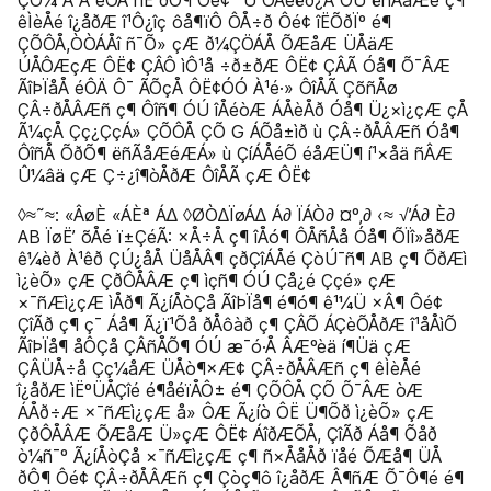
ÇÔ¼ Ã Å éÔÄ ñË ðÔ¶ Ôé¢ ªÜ ÕÅéëð¿Ã ÓÚ ëñÃåÆé ç¶
êÌèÅé î¿åðÆ î¹Ô¿îç ôå¶ïÔ ÔÅ÷ð Ôé¢ îËÕðÏº é¶
ÇÕÔÅ,ÒÒÁÅî ñ¯Õ» çÆ ð¼ÇÖÁÅ ÕÆåÆ ÜÅäÆ
ÚÅÔÆçÆ ÔË¢ ÇÂÔ ìÔ¹å ÷ð±ðÆ ÔË¢ ÇÂÃ Óå¶ Õ¯ÂÆ
ÃîÞÏåÅ éÔÄ Ô¯ ÃÕçÅ ÔË¢ÓÓ À¹é·» ÔîÅÃ ÇõñÅø
ÇÂ÷ðÅÂÆñ ç¶ Ôîñ¶ ÓÚ îÅéòÆ ÁÅèÅð Óå¶ Ü¿×ì¿çÆ çÅ
Ã¼çÅ Çç¿ÇçÁ» ÇÕÔÅ ÇÕ G ÁÕå±ìð ù ÇÂ÷ðÅÂÆñ Óå¶
ÔîñÅ ÕðÕ¶ ëñÃåÆéÆÁ» ù ÇíÁÅéÕ éåÆÜ¶ í¹×åä ñÂÆ
Û¼âä çÆ Ç÷¿î¶òÅðÆ ÔîÅÃ çÆ ÔË¢
◊≈˜≈: «ÂøÈ «ÁÈª Á∆ ◊ØÒ∆ÏøÁ∆ Á∂ ÏÁÒ∂ ¤º‚∂ ‹≈ √’Á∂ È∂
AB ÏøË’ õÅé ï±ÇéÃ: ×Å÷Å ç¶ îÅó¶ ÔÅñÅå Óå¶ ÕÏî»åðÆ
ê¼èð À¹êð ÇÚ¿åÅ ÜåÅÂ¶ çðÇîÁÅé ÇòÚ¯ñ¶ AB ç¶ ÕðÆì
ì¿èÕ» çÆ ÇðÔÅÂÆ ç¶ ìçñ¶ ÓÚ Çå¿é Ççé» çÆ
×¯ñÆì¿çÆ ìÅð¶ Ã¿íÅòÇå ÃîÞÏå¶ é¶ó¶ ê¹¼Ü ×Â¶ Ôé¢
ÇîÃð ç¶ ç¯ Áå¶ Ã¿ï¹Õå ðÅôàð ç¶ ÇÂÕ ÁÇèÕÅðÆ î¹åÅìÕ
ÃîÞÏå¶ åÔÇå ÇÂñÅÕ¶ ÓÚ æ¯ó·Å ÂÆºèä í¶Üä çÆ
ÇÂÜÅ÷å Çç¼åÆ ÜÅò¶×Æ¢ ÇÂ÷ðÅÂÆñ ç¶ êÌèÅé
î¿åðÆ ìËºÜÅÇîé é¶åéïÅÔ± é¶ ÇÕÔÅ ÇÕ Õ¯ÂÆ òÆ
ÁÅð÷Æ ×¯ñÆì¿çÆ å» ÔÆ Ã¿íò ÔË Ü¶Õð ì¿èÕ» çÆ
ÇðÔÅÂÆ ÕÆåÆ Ü»çÆ ÔË¢ ÁîðÆÕÅ, ÇîÃð Áå¶ Õåð
ò¼ñ¯º Ã¿íÅòÇå ×¯ñÆì¿çÆ ç¶ ñ×ÅåÅð ïåé ÕÆå¶ ÜÅ
ðÔ¶ Ôé¢ ÇÂ÷ðÅÂÆñ ç¶ Çòç¶ô î¿åðÆ Â¶ñÆ Õ¯Ô¶é é¶