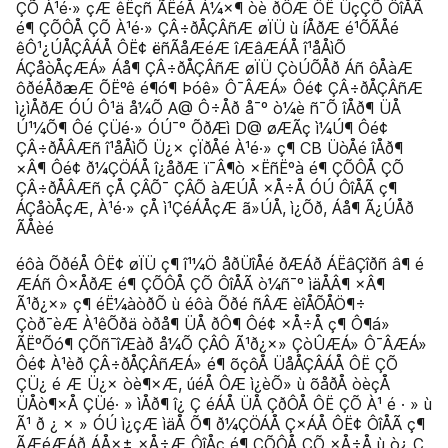
ÇÕ À¹é·» çÆ êËçñ ÃËéÅ Á¼×¶ òè ðÔÆ ÔË ÜçÇÕ ÔîÅÃ
é¶ ÇÕÔÅ ÇÕ À¹é·» ÇÂ÷ðÅÇÂñÆ øÏÜ ù íÅðÆ é¹ÕÃÅé
êÔ¹¿ÚÅÇÂÁÅ ÔË¢ ëñÃåÆéÆ îÆâÆÁÅ î¹åÅìÕ
ÁÇåòÅçÆÁ» Áå¶ ÇÂ÷ðÅÇÂñÆ øÏÜ ÇòÚÕÅð Áñ ôÅàÆ
ôðéÅðæÆ ÕËºê é¶ó¶ Þóê» Ô¯ÂÆÁ» Ôé¢ ÇÂ÷ðÅÇÂñÆ
ì¿ìÅðÆ ÓÚ Ô¹ä å¼Õ A@ Ô÷Åð å¯º ò¼è ñ¯Õ îÅð¶ ÜÅ
Ú¹¼Õ¶ Ôé ÇÜé·» ÓÚ¯º ÕðÆì D@ øÆÃç ì¼Ú¶ Ôé¢
ÇÂ÷ðÅÂÆñ î¹åÅìÕ Ü¿× çÏðÅé À¹é·» ç¶ CB ÜòÅé îÅð¶
×Â¶ Ôé¢ ð¼ÇÖÁÅ î¿åðÆ ï¯Â¶ò ×ËñËºà é¶ ÇÕÔÅ ÇÕ
ÇÂ÷ðÅÂÆñ çÅ ÇÂÕ¯ ÇÂÕ àÆÚÅ ×Å÷Å ÓÚ ÔîÅÃ ç¶
ÁÇåòÅçÆ, À¹é·» çÅ ì¹ÇéÁÅçÆ ã»ÚÅ, ì¿Õð, Áå¶ Ã¿ÚÅð
ÃÅèé
éôà ÕðéÅ ÔË¢ øÏÜ ç¶ î¹¼Ö åðÜîÅé ðÆÁð ÁËâÇîðñ â¶ é
ÆÁñ Ô×ÅðÆ é¶ ÇÕÔÅ ÇÕ ÔîÅÃ ò¼ñ¯º ìäÅÂ¶ ×Â¶
Ã¹ð¿×» ç¶ éË¼àòðÕ ù éôà Õðé ñÂÆ èîÅÕÅÖ¶÷
Çòð¯èÆ À¹êÕðä òðå¶ ÜÅ ðÔ¶ Ôé¢ ×Å÷Å ç¶ Ô¶á»
ÃËºÕó¶ ÇÕñ¯îÆàð å¼Õ ÇÂÔ Ã¹ð¿×» ÇòÛÆÁ» Ô¯ÂÆÁ»
Ôé¢ À¹èð ÇÂ÷ðÅÇÂñÆÁ» é¶ õçôÅ ÜåÅÇÂÁÅ ÔË ÇÕ
ÇÜ¿ é Æ Ü¿× òè¶×Æ, úéÅ ÔÆ ì¿èÕ» ù õåðÅ òèçÅ
ÜÅò¶×Å ÇÜé· » ìÅð¶ î¿ Ç éÁÅ ÜÅ ÇðÔÅ ÔË ÇÕ À¹ é · » ù
Ã¹ ð ¿ × » ÓÚ ì¿çÆ ìäÅ Õ¶ ð¼ÇÖÁÅ Ç×ÁÅ ÔË¢ ÔîÅÃ ç¶
ÃÆéÆÁð ÁÅ×± ×Å÷Æ ÔîÅç é¶ ÇÕÔÅ ÇÕ ×Å÷Å ù ò¿ Ç