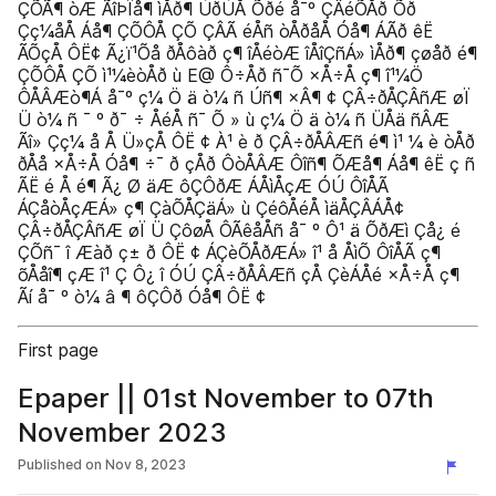
ÇÕÃ¶ òÆ ÃîÞÏå¶ ìÅð¶ ÚðÚÅ Õðé å¯º ÇÂéÕÅð Õð
Çç¼åÅ Áå¶ ÇÕÔÅ ÇÕ ÇÂÃ éÅñ òÅðåÅ Óå¶ ÁÃð êË
ÃÕçÅ ÔË¢ Ã¿ï¹Õå ðÅôàð ç¶ îÅéòÆ îÅîÇñÁ» ìÅð¶ çøåð é¶
ÇÕÔÅ ÇÕ ì¹¼èòÅð ù E@ Ô÷Åð ñ¯Õ ×Å÷Å ç¶ î¹¼Ö
ÔÅÂÆò¶Á å¯º ç¼ Ö ä ò¼ ñ Úñ¶ ×Â¶ ¢ ÇÂ÷ðÅÇÂñÆ øÏ
Ü ò¼ ñ ¯ º ð¯ ÷ ÅéÅ ñ¯ Õ » ù ç¼ Ö ä ò¼ ñ ÜÅä ñÂÆ
Ãî» Çç¼ å Å Ü»çÅ ÔË ¢ À¹ è ð ÇÂ÷ðÅÂÆñ é¶ ì¹ ¼ è òÅð
ðÅå ×Å÷Å Óå¶ ÷¯ ð çÅð ÔòÅÂÆ Ôîñ¶ ÕÆå¶ Áå¶ êË ç ñ
ÃË é Å é¶ Ã¿ Ø äÆ ôÇÔðÆ ÁÅìÅçÆ ÓÚ ÔîÅÃ
ÁÇåòÅçÆÁ» ç¶ ÇàÕÅÇäÁ» ù ÇéôÅéÅ ìäÅÇÂÁÅ¢
ÇÂ÷ðÅÇÂñÆ øÏ Ü ÇôøÅ ÔÃêåÅñ å¯ º Ô¹ ä ÕðÆì Çå¿ é
ÇÕñ¯ î Æàð ç± ð ÔË ¢ ÁÇèÕÅðÆÁ» î¹ å ÅìÕ ÔîÅÃ ç¶
õÅåî¶ çÆ î¹ Ç Ô¿ î ÓÚ ÇÂ÷ðÅÂÆñ çÅ ÇèÁÅé ×Å÷Å ç¶
Ãí å¯ º ò¼ â ¶ ôÇÔð Óå¶ ÔË ¢
First page
Epaper || 01st November to 07th
November 2023
Published on
Nov 8, 2023