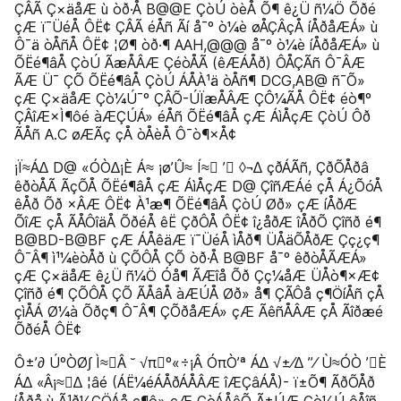
ÇÂÃ Ç×äåÆ ù òð·Å B@@E ÇòÚ òèÅ Õ¶ ê¿Ü ñ¼Ö Õðé
çÆ ï¯ÜéÅ ÔË¢ ÇÂÃ éÅñ Ãí å¯º ò¼è øÅÇÂçÅ íÅðåÆÁ» ù
Ô¯ä òÅñÅ ÔË¢ ¦Ø¶ òð·¶ AAH,@@@ å¯º ò¼è íÅðåÆÁ» ù
ÕËé¶âÅ ÇòÚ ÃæÅÂÆ ÇéòÅÃ (êÆÁÅð) ÔÅÇÃñ Ô¯ÂÆ
ÃÆ Ü¯ ÇÕ ÕËé¶âÅ ÇòÚ ÁÅÀ¹ä òÅñ¶ DCG,AB@ ñ¯Õ»
çÆ Ç×äåÆ Çò¼Ú¯º ÇÂÕ-ÚÏæÅÂÆ ÇÔ¼ÃÅ ÔË¢ éò¶º
ÇÂîÆ×Ì¶ôé àÆÇÚÁ» éÅñ ÕËé¶âÅ çÆ ÁìÅçÆ ÇòÚ Ôð
ÃÅñ A.C øÆÃç çÅ òÅèÅ Ô¯ò¶×Å¢
¡Ï≈Á∆ D@ «ÓÒ∆¡È Á≈ ¡ø’Û≈ Í≈ ’ ◊¬∆ çðÁÃñ, ÇðÕÅðâ
êðòÅÃ ÃçÕÅ ÕËé¶âÅ çÆ ÁìÅçÆ D@ ÇîñÆÁé çÅ Á¿ÕóÅ
êÅð Õð ×ÂÆ ÔË¢ À¹æ¶ ÕËé¶âÅ ÇòÚ Øð» çÆ íÅðÆ
ÕîÆ çÅ ÃÅÔîäÅ ÕðéÅ êË ÇðÔÅ ÔË¢ î¿åðÆ îÅðÕ Çîñð é¶
B@BD-B@BF çÆ ÁÅêäÆ ï¯ÜéÅ ìÅð¶ ÜÅäÕÅðÆ Çç¿ç¶
Ô¯Â¶ ì¹¼èòÅð ù ÇÕÔÅ ÇÕ òð·Å B@BF å¯º êðòÅÃÆÁ»
çÆ Ç×äåÆ ê¿Ü ñ¼Ö Óå¶ ÃÆîå Õð Çç¼åÆ ÜÅò¶×Æ¢
Çîñð é¶ ÇÕÔÅ ÇÕ ÃÅâÅ àÆÚÅ Øð» å¶ ÇÃÔå ç¶ÖíÅñ çÅ
çìÅÁ Ø¼à Õðç¶ Ô¯Â¶ ÇÕðåÆÁ» çÆ ÃêñÅÂÆ çÅ Ãîðæé
ÕðéÅ ÔË¢
Ô±’∂ ÚºÒØ∫ Ì≈Â ˘ √πº«÷¡Â ÓπÒ’ª Á∆ √±⁄∆ ”⁄ Ù≈ÓÒ ’È
Á∆ «Â¡≈∆ ¦âé (ÁË¼éÁÅðÁÅÂÆ îÆÇâÁÅ)- ï±Õ¶ ÃðÕÅð