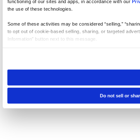
functioning of our sites and apps, in accordance with our
Pri
the use of these technologies.
Some of these activities may be considered “selling,” “sharin
to opt out of cookie-based selling, sharing, or targeted adver
Information” button next to this message.
Please note that your opt-out preference is stored at the br
site you visit. If you access our sites from a different device
need to be set again.
Do not sell or sha