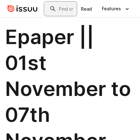
Skip to main content
Search
Features
Read
Epaper ||
01st
November to
07th