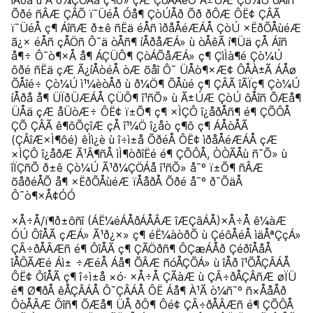
íÅðå ù Ã¹ð¼ÇÖÁå ç¶ô» çÆ ÇòÁÅêÕ Ã±ÚÆ Çò¼Ú ôÅîñ
Õðé ñÂÆ ÇÂÕ ï¯ÜéÅ Óå¶ ÇòÚÅð Õð ðÔÆ ÔË¢ ÇÂÃ
ï¯ÜéÅ ç¶ ÁîñÆ ð±ê ñËä éÅñ ìðåÅéÆÁÅ ÇòÚ ×ËðÕÅùéÆ
ã¿× éÅñ çÅÖñ Ô¯ä òÅñ¶ íÅðåÆÁ» ù òÅêÃ í¶Üä çÅ Áîñ
å¶÷ Ô¯ò¶×Å å¶ ÁÇÜÔ¶ ÇòÁÕåÆÁ» ç¶ ÇìÌà¶é Çò¼Ú
ôðé ñËä çÆ Ã¿íÅòéÅ òÆ õåî Ô¯ ÜÅò¶×Æ¢ ÔÅÀ±Ã ÁÅø
ÕÅîé÷ Çò¼Ú ì¹¼èòÅð ù ð¼Ö¶ ÕÅùé ç¶ ÇÂÃ îÃÏç¶ Çò¼Ú
íÅðå å¶ ÜÏðÜÆÁÅ ÇÜÔ¶ î¹ñÕ» ù Ã±ÚÆ ÇòÚ ôÅîñ ÕÆå¶
ÜÅä çÆ åÜòÆ÷ ÔË¢ ï±Õ¶ ç¶ ×ÌÇÔ î¿åðÅñ¶ é¶ ÇÕÔÅ
ÇÕ ÇÂÃ ê¶ôÕçîÆ çÅ î¹¼Ö î¿åò ç¶ô ç¶ ÁÅòÅÃ
(ÇÂîÆ×Ì¶ôé) êÌì¿è ù î÷ì±å ÕðéÅ ÔË¢ ìðåÅéÆÁÅ çÆ
×ÌÇÔ î¿åðÆ Ã¹Â¶ñÅ ìÌ¶òðîËé é¶ ÇÕÔÅ, ÒÒÃÅù ñ¯Õ» ù
îÏÇñÕ ð±ê Çò¼Ú Ã¹ð¼ÇÖÁå î¹ñÕ» å¯º ï±Õ¶ ñÂÆ
õåðéÅÕ å¶ ×ËðÕÅùéÆ ïÅåðÅ Õðé å¯º ð¯ÕäÅ
Ô¯ò¶×Å¢ÓÓ
×Å÷Å/ï¶ð±ôñî (ÁË¼éÁÅðÁÅÂÆ îÆÇâÁÅ)×Å÷Å ê¼àÆ
ÓÚ ÔîÅÃ çÆÁ» Ã¹ð¿×» ç¶ éË¼àòðÕ ù ÇéôÅéÅ ìäÅªÇçÁ»
ÇÂ÷ðÅÂÆñ é¶ ÔîÅÃ ç¶ ÇÃÖðñ¶ ÔÇæÁÅð ÇéðîÅåÅ
îÅÔÃÆé Áì± ÷ÆéÅ Áå¶ ÕÂÆ ñóÅÇÕÁ» ù îÅð î¹ÕÅÇÂÁÅ
ÔË¢ ÔîÅÃ ç¶ î÷ì±å ×ó· ×Å÷Å ÇÃàÆ ù ÇÂ÷ðÅÇÂñÆ øÏÜ
é¶ Ø¶ðÅ êÅÇÂÁÅ Ô¯ÇÂÁÅ ÔË Áå¶ À¹Ã ò¼ñ¯º ñ×ÅåÅð
ÔòÅÂÆ Ôîñ¶ ÕÆå¶ ÜÅ ðÔ¶ Ôé¢ ÇÂ÷ðÅÂÆñ é¶ ÇÕÔÅ