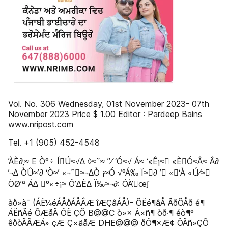
Vol. No. 306 Wednesday, 01st November 2023- 07th
November 2023 Price $ 1.00 Editor : Pardeep Bains
www.nripost.com
Tel. +1 (905) 452-4548
’ÀÈ∂‚≈ E Òº÷ ÍÚ≈√∆ ◊≈˜≈ ”⁄ ‘Ó≈√ Á≈ ‘«Ê¡≈ «ÈÓ≈Â≈ Â∂
’¬∆ ÒÛ≈’∂ ‘Ò≈’ «¬˜≈¬∆Ò ¡≈Ó √ºÁ‰ Ï≈∂ ’ «‘À «Ú⁄≈
ÒØ’ª Á∆ º«÷¡≈ Ô’∆È∆ Ï‰≈¬∂: ÓÀ’œ∫
àð»à¯ (ÁË¼éÁÅðÁÅÂÆ îÆÇâÁÅ)- ÕËé¶âÅ ÃðÕÅð é¶
ÁËñÅé ÕÆåÅ ÔË ÇÕ B@@C ò»× Á×ñ¶ òð·¶ éò¶º
êðòÅÃÆÁ» çÆ Ç×äåÆ DHE@@@ ðÔ¶×Æ¢ ÔÅñ»ÇÕ