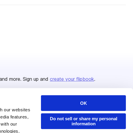
and more. Sign up and
create your flipbook
.
OK
Issuu Platform
Resources
th our websites
edia features,
Content Types
Developers
Do not sell or share my personal
information
 with our
Features
Publisher Directory
hnologies.