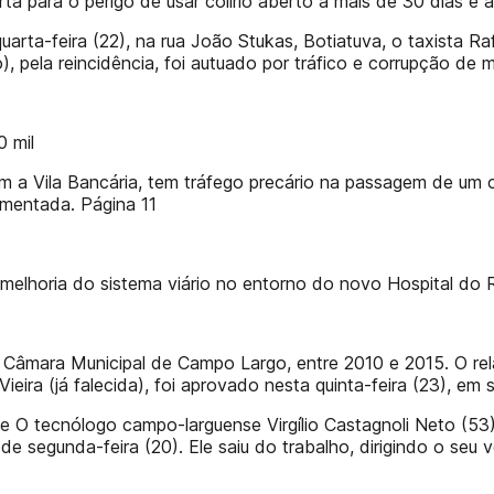
a para o perigo de usar colírio aberto a mais de 30 dias e 
quarta-feira (22), na rua João Stukas, Botiatuva, o taxista R
 pela reincidência, foi autuado por tráfico e corrupção de 
 mil
m a Vila Bancária, tem tráfego precário na passagem de um 
imentada. Página 11
melhoria do sistema viário no entorno do novo Hospital do 
Câmara Municipal de Campo Largo, entre 2010 e 2015. O rel
ieira (já falecida), foi aprovado nesta quinta-feira (23), em
 O tecnólogo campo-larguense Virgílio Castagnoli Neto (53
e segunda-feira (20). Ele saiu do trabalho, dirigindo o seu v