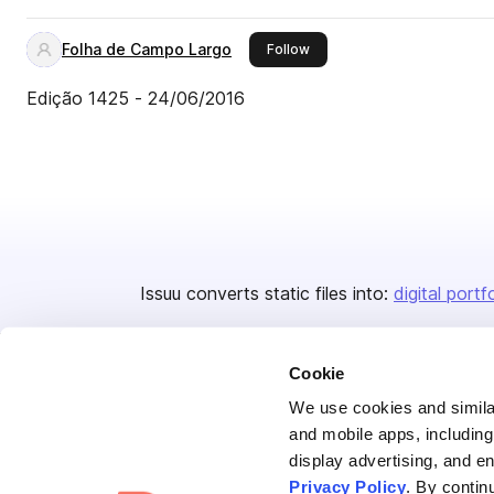
Folha de Campo Largo
this publisher
Follow
Edição 1425 - 24/06/2016
Issuu converts static files into:
digital portf
Cookie
We use cookies and similar
and mobile apps, including
display advertising, and e
Bending Spoons US Inc.
Privacy Policy
. By contin