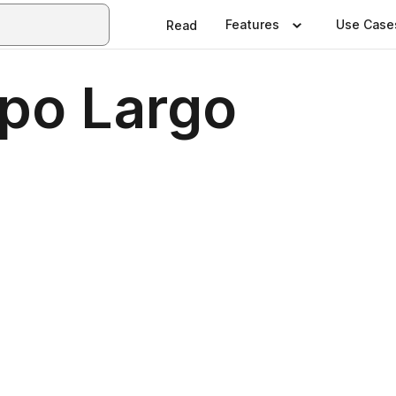
Features
Use Case
Read
po Largo