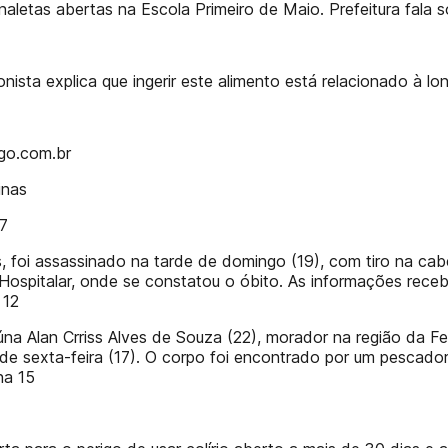
letas abertas na Escola Primeiro de Maio. Prefeitura fala s
nista explica que ingerir este alimento está relacionado à l
go.com.br
inas
77
s, foi assassinado na tarde de domingo (19), com tiro na ca
Hospitalar, onde se constatou o óbito. As informações receb
 12
na Alan Crriss Alves de Souza (22), morador na região da Fer
de sexta-feira (17). O corpo foi encontrado por um pescador, 
na 15