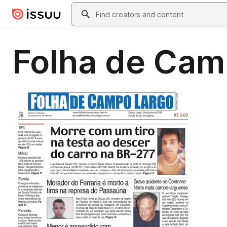
Skip to main content
Search
Folha de Cam