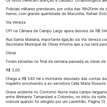
Os olhos merecem atenção e cuidado. Oftalmologista alert
Policiais militares prenderam, por volta das 18h20min de 
menor, com grande quantidade de Maconha. Rafael (foto),
Via Veneza
CPI na Câmara de Campo Largo apura desvios de R$ 540
Rua Santa Mariana, importante ligação da Via Veneza co
Secretaria Municipal de Obras informa que a rua será pav
Obras
Foram iniciadas no final da semana passada as obras de 
R$ 3,00
Chega a R$ 540 mil o montante desviado das contas da 
Inquérito envolvendo a ex-servidora Celia Maria Rossoni V
Grave acidente no Contorno Norte mata campo-larguense
entre Almirante Tamandaré e Colombo, no início da noite d
rodovia quando foi atingido por um caminhão. Página 13