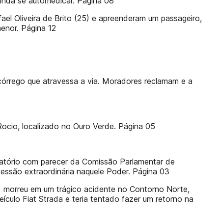
ainda se automedicar. Página 08
afael Oliveira de Brito (25) e apreenderam um passageiro,
menor. Página 12
córrego que atravessa a via. Moradores reclamam e a
Rocio, localizado no Ouro Verde. Página 05
atório com parecer da Comissão Parlamentar de
 sessão extraordinária naquele Poder. Página 03
) morreu em um trágico acidente no Contorno Norte,
eículo Fiat Strada e teria tentado fazer um retorno na