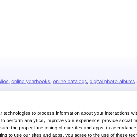
olios
online yearbooks
online catalogs
digital photo albums
Company
 technologies to process information about your interactions wi
 to perform analytics, improve your experience, provide social m
About us
nsure the proper functioning of our sites and apps, in accordance
Careers
uing to use our sites and apps, you agree to the use of these tec