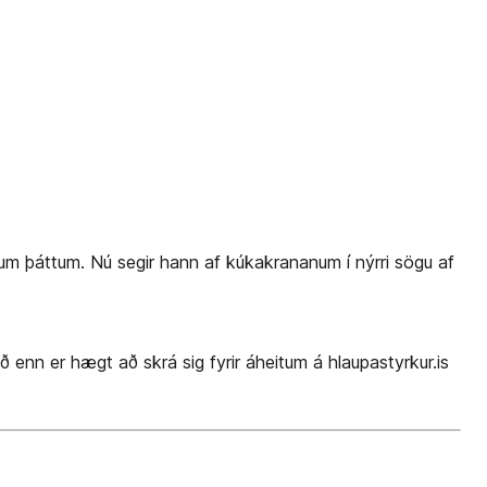
ýjum þáttum. Nú segir hann af kúkakrananum í nýrri sögu af
 enn er hægt að skrá sig fyrir áheitum á hlaupastyrkur.is