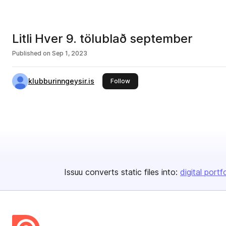
Litli Hver 9. tölublað september
Published on
Sep 1, 2023
klubburinngeysir.is
this publisher
Follow
Issuu converts static files into:
digital portf