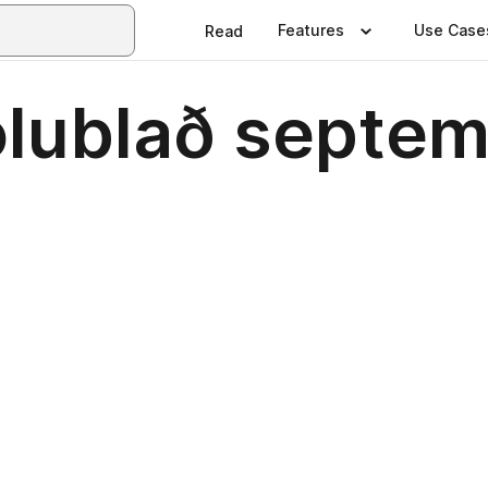
Features
Use Case
Read
 tölublað septe