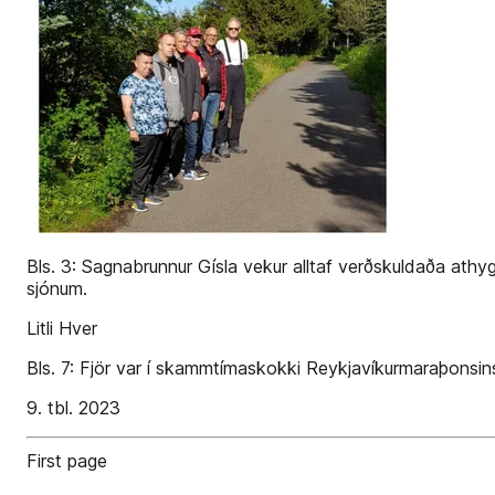
Bls. 3: Sagnabrunnur Gísla vekur alltaf verðskuldaða athy
sjónum.
Litli Hver
Bls. 7: Fjör var í skammtímaskokki Reykjavíkurmaraþonsins.
9. tbl. 2023
First page