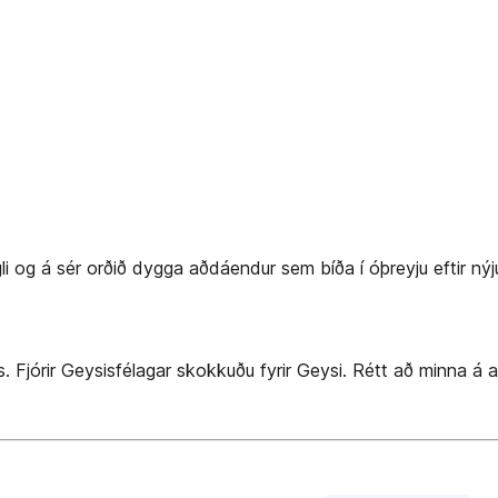
gli og á sér orðið dygga aðdáendur sem bíða í óþreyju eftir n
 Fjórir Geysisfélagar skokkuðu fyrir Geysi. Rétt að minna á að