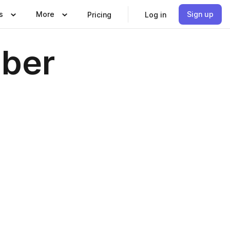
s
More
Sign up
Pricing
Log in
mber