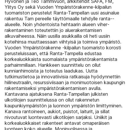
Hyvönen ja Teo Tammivuori, arkkitehdit SAFA, FM,
Ylitys Oy sekä Vuoden Ympäristörakenne-kilpailun
tuomariston perustelut Ranta-Tampellan uusi asuinalue
rakentuu Tam­ pereelle täyttömaalle tehdylle ranta-­
alueelle. Noin yhdentoista hehtaarin alueen viher­
rakentaminen toteutettiin jo aluerakentamisen
alkuvaiheessa. Näin uusilla asukkailla oli heti uusiin
koteihinsa muuttaessaan viihtyisä ja toimiva ympäristö.
Vuoden Ympäristörakenne -kilpailun tuomaristo korosti
perusteluissaan, että Ranta-Tampella edustaa
korkealuokkaista suomalaista ympäristörakentamista
parhaimmillaan. Hankkeen suunnittelu on ollut
kunnianhimoista ja toteutus laadukas. Uutta
tutkimustietoa ja innovatiivisia ratkaisuja hyödynnettiin
hiilineutraalin, resurssiviisaan ja monimuotoisen kaupungin
rakentamiseksi ympäristörakentamisen avulla.
Kantavana ajatuksena Ranta-Tampellan julkisten
ulkotilojen suunnittelussa on ollut rakennetun
kaupunkiympäristön ja luonnon­ ympäristön limittyminen.
Kanava rantoineen, aukiot, puistot, laiturit, ja sillat
nivoutuvat luontevasti ulkotilojen sarjaksi. Uniikit ja
korkealuokkaiset rakenteet antavat omaperäisen
luonteen koko alueelle. Monipuolisessa ja