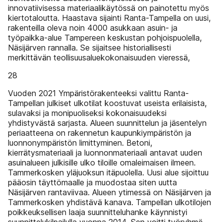
innovatiivisessa materiaalikäytössä on painotettu myös
kiertotaloutta. Haastava sijainti Ranta-Tampella on uusi,
rakenteilla oleva noin 4000 asukkaan asuin- ja
työpaikka-alue Tampereen keskustan pohjoispuolella,
Näsijärven rannalla. Se sijaitsee historiallisesti
merkittävän teollisuusaluekokonaisuuden vieressä,
28
Vuoden 2021 Ympäristörakenteeksi valittu Ranta-
Tampellan julkiset ulkotilat koostuvat useista erilaisista,
sulavaksi ja monipuoliseksi kokonaisuudeksi
yhdistyvästä sarjasta. Alueen suunnittelun ja jäsentelyn
periaatteena on rakennetun kaupunkiympäristön ja
luonnonympäristön limittyminen. Betoni,
kierrätysmateriaali ja luonnonmateriaali antavat uuden
asuinalueen julkisille ulko­ tiloille omaleimaisen ilmeen.
Tammerkosken yläjuoksun itäpuolella. Uusi alue sijoittuu
pääosin täyttömaalle ja muodostaa siten uutta
Näsijärven rantaviivaa. Alueen ytimessä on Näsijärven ja
Tammerkosken yhdistävä kanava. Tampellan ulkotilojen
poikkeuksellisen laaja suunnitteluhanke käynnistyi