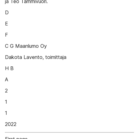
ja Teo Tammivuori.
D
E
F
C G Maanlumo Oy
Dakota Lavento, toimittaja
H B
A
2
1
1
2022