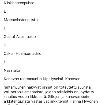
Kiiskisaarenpuisto
E
Massunlastenpuisto
F
Gustaf Aspin aukio
G
Oskari Helmisen aukio
H
Näsinsilta
Kanavan rantamuuri ja kiipeilyseinä. Kanavan
rantamuurien näkyvät pinnat on toteutettu suurista
valubetonielementeistä, joiden reliefeihin on löydetty
innoitus veden liikkeestä. Siltojen ja kanavamuurin
arkkitehtuurista vastasivat arkkitehdit Hanna Hyvönen