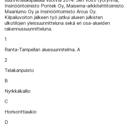
suunnittelukilpailulla vuonna 2014. Sen voitti työryhmä,
Insinööritoimisto Pontek Oy, Maisema-arkkitehtitoimisto
Maanlumo Oy ja Insinööritoimisto Arcus Oy.
Kilpailuvoiton jälkeen työ jatkui alueen julkisten
ulkotilojen yleissuunnitteluna sekä eri osa-alueiden
rakennussuunnitteluna.
1
Ranta-Tampellan aluesuunnitelma. A
2
Telakanpuisto
B
Nyrkkäkallio
C
Horisonttiaukio
D