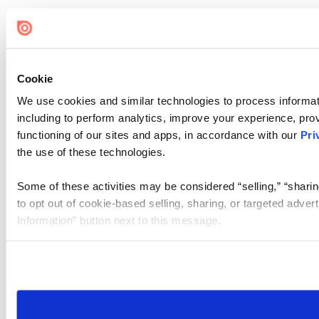
Cookie
We use cookies and similar technologies to process informat
including to perform analytics, improve your experience, prov
functioning of our sites and apps, in accordance with our
Pri
the use of these technologies.
Some of these activities may be considered “selling,” “sharin
to opt out of cookie-based selling, sharing, or targeted adver
Information” button next to this message.
Please note that your opt-out preference is stored at the br
site you visit. If you access our sites from a different device
need to be set again.