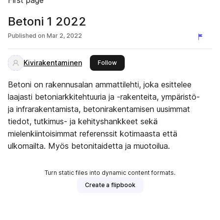
First page
Betoni 1 2022
Published on
Mar 2, 2022
Kivirakentaminen
this publisher
Follow
Betoni on rakennusalan ammattilehti, joka esittelee
laajasti betoniarkkitehtuuria ja -rakenteita, ympäristö-
ja infrarakentamista, betonirakentamisen uusimmat
tiedot, tutkimus- ja kehityshankkeet sekä
mielenkiintoisimmat referenssit kotimaasta että
ulkomailta. Myös betonitaidetta ja muotoilua.
Turn static files into dynamic content formats.
Create a flipbook