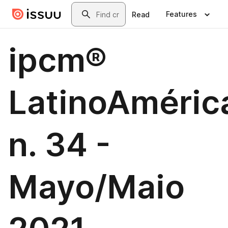
Skip to main content
Search
Features
Read
ipcm®
LatinoAméric
n. 34 -
Mayo/Maio