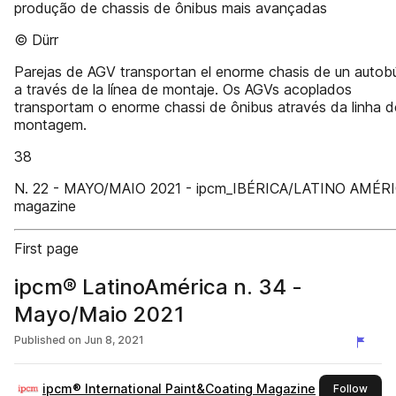
produção de chassis de ônibus mais avançadas
© Dürr
Parejas de AGV transportan el enorme chasis de un autob
a través de la línea de montaje. Os AGVs acoplados
transportam o enorme chassi de ônibus através da linha d
montagem.
38
N. 22 - MAYO/MAIO 2021 - ipcm_IBÉRICA/LATINO AMÉR
magazine
First page
ipcm® LatinoAmérica n. 34 -
Mayo/Maio 2021
Published on
Jun 8, 2021
ipcm® International Paint&Coating Magazine
this 
Follow