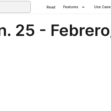
Features
Use Case
Read
n. 25 - Febrer