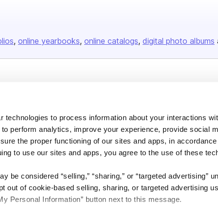
olios
online yearbooks
online catalogs
digital photo albums
Company
About us
 technologies to process information about your interactions wi
Careers
 to perform analytics, improve your experience, provide social m
Plans & Pricing
nsure the proper functioning of our sites and apps, in accordance
Press
uing to use our sites and apps, you agree to the use of these tec
Contact
y be considered “selling,” “sharing,” or “targeted advertising” u
 out of cookie-based selling, sharing, or targeted advertising us
My Personal Information” button next to this message.