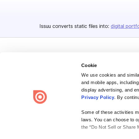
Issuu converts static files into:
digital portf
Cookie
We use cookies and similar
Bending Spoons US Inc.
and mobile apps, including
Create once,
share everywhere.
display advertising, and e
Privacy Policy
. By contin
Issuu turns PDFs and other files into interactive flipbooks and
engaging content for every channel.
Some of these activities ma
laws. You can choose to opt
the “Do Not Sell or Share 