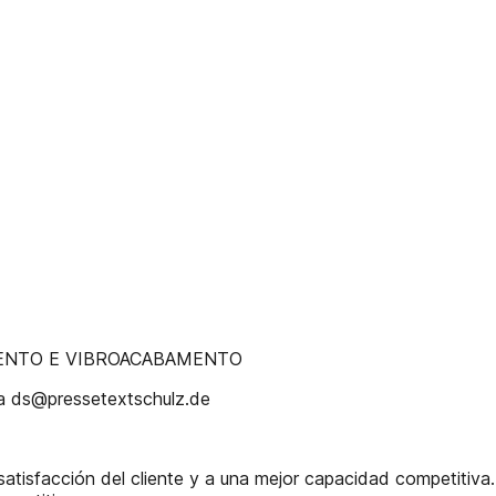
MENTO E VIBROACABAMENTO
a ds@pressetextschulz.de
atisfacción del cliente y a una mejor capacidad competitiv