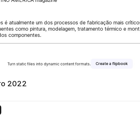
TINO AMÉRICA magazine
é atualmente um dos processos de fabricação mais críticos
ntes como pintura, modelagem, tratamento térmico e montag
 dos componentes.
Create a flipbook
Turn static files into dynamic content formats.
Fevereiro 2022
is publisher