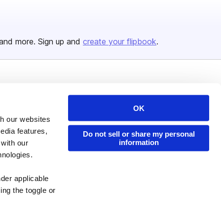
and more. Sign up and
create your flipbook
.
Issuu Platform
Resources
Content Types
Developers
OK
th our websites
Features
Publisher Directory
edia features,
Do not sell or share my personal
Flipbook
Redeem Code
information
 with our
Industries
hnologies.
nder applicable
ing the toggle or