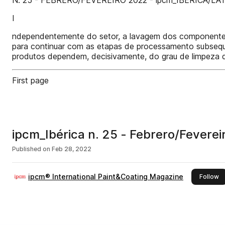
N. 25 - FEBRERO/FEVEREIRO 2022 - ipcm_IBÉRICA/LA
I
ndependentemente do setor, a lavagem dos componentes 
para continuar com as etapas de processamento subseque
produtos dependem, decisivamente, do grau de limpeza
First page
ipcm_Ibérica n. 25 - Febrero/
Published on
Feb 28, 2022
ipcm® International Paint&Coating Magazine
th
Follow