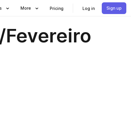
s
More
Sign up
Pricing
Log in
o/Fevereiro