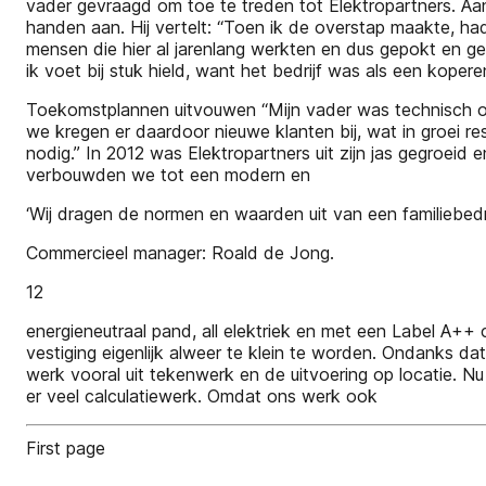
vader gevraagd om toe te treden tot Elektropartners. Aan
handen aan. Hij vertelt: “Toen ik de overstap maakte, had
mensen die hier al jarenlang werkten en dus gepokt en ge
ik voet bij stuk hield, want het bedrijf was als een kope
Toekomstplannen uitvouwen “Mijn vader was technisch on
we kregen er daardoor nieuwe klanten bij, wat in groei 
nodig.” In 2012 was Elektropartners uit zijn jas gegroei
verbouwden we tot een modern en
‘Wij dragen de normen en waarden uit van een familiebedr
Commercieel manager: Roald de Jong.
12
energieneutraal pand, all elektriek en met een Label A++
vestiging eigenlijk alweer te klein te worden. Ondanks d
werk vooral uit tekenwerk en de uitvoering op locatie. Nu
er veel calculatiewerk. Omdat ons werk ook
First page