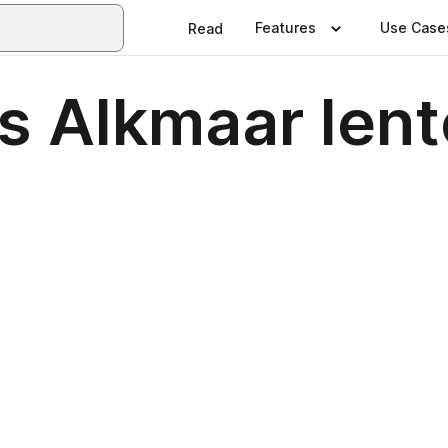
Features
Use Case
Read
s Alkmaar lent