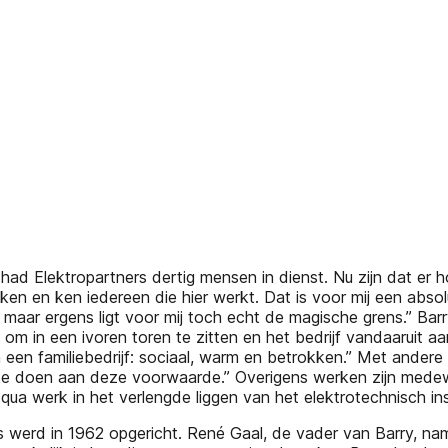
ad Elektropartners dertig mensen in dienst. Nu zijn dat er hon
okken en ken iedereen die hier werkt. Dat is voor mij een abs
aar ergens ligt voor mij toch echt de magische grens.” Barr
m in een ivoren toren te zitten en het bedrijf vandaaruit aan 
en familiebedrijf: sociaal, warm en betrokken.” Met andere w
e doen aan deze voorwaarde.” Overigens werken zijn medewer
a werk in het verlengde liggen van het elektrotechnisch insta
s werd in 1962 opgericht. René Gaal, de vader van Barry, nam 