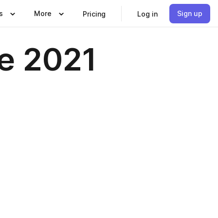
s
More
Sign up
Pricing
Log in
e 2021