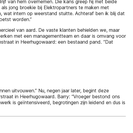
drijf van hem overnemen. Die kans greep hij met beide
 als jong broekie bij Elektropartners te maken met
wat intern op weerstand stuitte. Achteraf ben ik blij dat
poetst worden.”
rcieel van aard. De vaste klanten behielden we, maar
aan werken met een managementteam en daar is omvang voor
wtonstraat in Heerhugowaard: een bestaand pand. “Dat
nen uitvouwen.” Nu, negen jaar later, begint deze
terstraat in Heerhugowaard. Barry: “Vroeger bestond ons
werk is geïntensiveerd, begrotingen zijn leidend en dus is