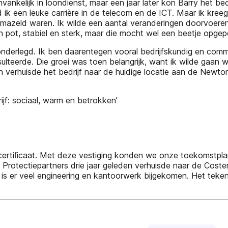
vankelijk in loondienst, maar een jaar later kon Barry het be
 ik een leuke carrière in de telecom en de ICT. Maar ik kreeg
mazeld waren. Ik wilde een aantal veranderingen doorvoeren, 
ren pot, stabiel en sterk, maar die mocht wel een beetje opge
derlegd. Ik ben daarentegen vooral bedrijfskundig en comme
resulteerde. Die groei was toen belangrijk, want ik wilde g
d en verhuisde het bedrijf naar de huidige locatie aan de Ne
ijf: sociaal, warm en betrokken’
 certiﬁcaat. Met deze vestiging konden we onze toekomstplan
at Protectiepartners drie jaar geleden verhuisde naar de Cos
 is er veel engineering en kantoorwerk bijgekomen. Het teken