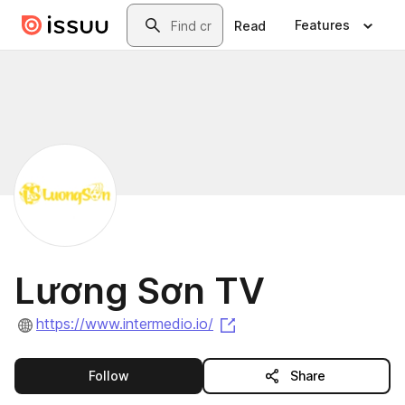
Skip to main content
Search
Features
Read
Lương Sơn TV
(opens in a new tab)
https://www.intermedio.io/
this publisher
Follow
Share