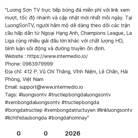
"Lương Sơn TV trực tiếp bóng đá miễn phí với link xem
mượt, tốc độ nhanh và cập nhật mới nhất mỗi ngày. Tại
LuongSonTV, người hâm mộ dễ dàng theo dõi các trận
cầu hấp dẫn từ Ngoại Hạng Anh, Champions League, La
Liga cùng nhiều giải đấu lớn khác với chất lượng HD,
bình luận sôi động và đường truyền ổn định.
Website : https://www.intermedio.io/
Phone: 0983979999
Địa chỉ: 412 P. Vũ Chí Thắng, Vĩnh Niệm, Lê Chân, Hải
Phòng, Việt Nam
Email: support@www.intermedio.io
Tags: #luongsontv #tructiepbongdaluongsontv
#xembongdaluongsontv #tructiepbongda
#bongdatructiep #xembongdatructuyen #linkluongsontv
#lichthidaubongda #bongdahomnay"
0
0
2026